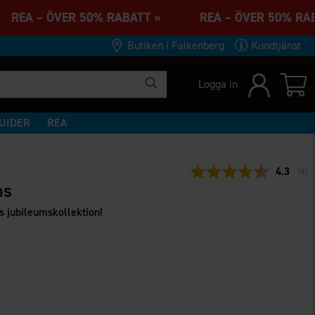
REA – ÖVER 50% RABATT » REA – ÖVER 50% R
Butiken i Falkenberg
Kundtjänst
Logga in
UIDER
REA
Snittbet
4.3
(
rös
9
)
ns
s jubileumskollektion!