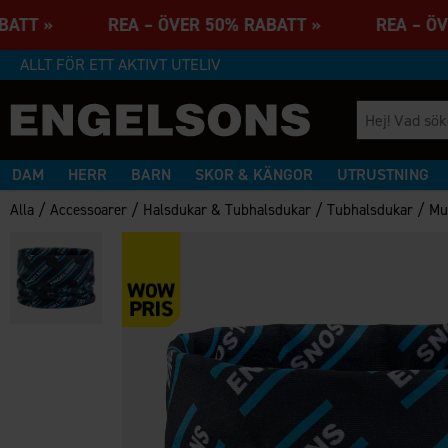
ABATT » REA – ÖVER 50% RABATT » REA – ÖV
ALLT FÖR ETT AKTIVT UTELIV
DAM
HERR
BARN
SKOR & KÄNGOR
UTRUSTNING
/
/
/
/
Alla
Accessoarer
Halsdukar & Tubhalsdukar
Tubhalsdukar
Mu