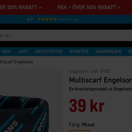
ER 50% RABATT » REA – ÖVER 50% RABATT » 
4.7
Baserat på 27231 betyg
HEM
JAKT
AKTIVITETER
NYHETER
KAMPANJER
G
ltiscarf Engelsons
Engelsons
| Art
8780
Multiscarf Engelso
En kvalitetsprodukt ur Engelson
39 kr
Färg:
Mixat