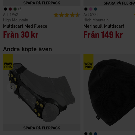
+
2
1942
Betyg:
4.1 utav 5 stjärnor
5725
High Mountain
High Mountain
Multiscarf Med Fleece
Merinoull Multiscarf
Från
30 kr
Från
149 kr
Andra köpte även