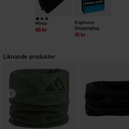
Engelsons
Mössa
Shoppingbag
49 kr
10 kr
Liknande produkter