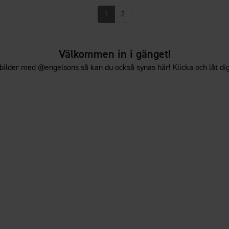
1
2
Välkommen in i gänget!
bilder med @engelsons så kan du också synas här! Klicka och låt dig