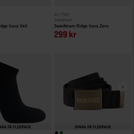
r
1563
Swedteam
dge huva Veil
Swedteam Ridge huva Zero
299 kr