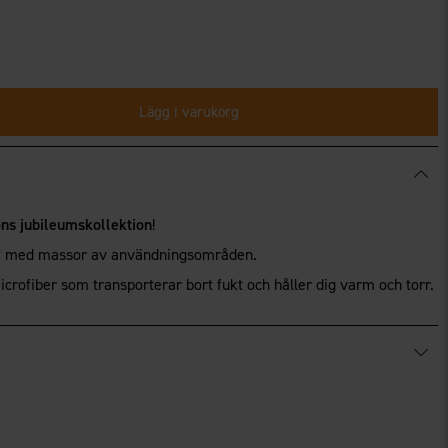
Lägg i varukorg
ons jubileumskollektion
!
arf med massor av användningsområden.
icrofiber som transporterar bort fukt och håller dig varm och torr.