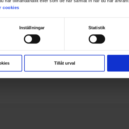
har tillhandahållit eller som de har samlat in när du har använt 
r cookies
Inställningar
Statistik
okies
Tillåt urval