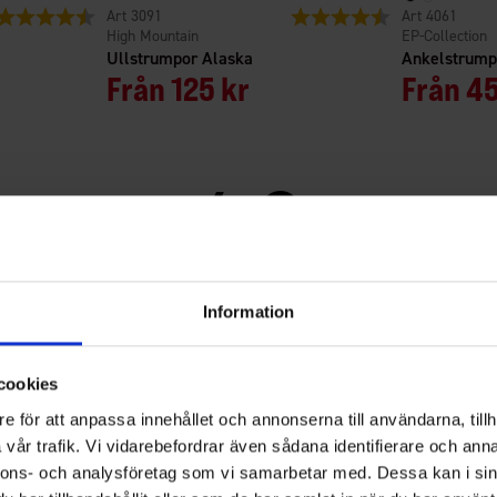
Betyg:
4.4 utav 5 stjärnor
3091
Betyg:
4.8 utav 5 stjärno
4061
High Mountain
EP-Collection
Ullstrumpor Alaska
Ankelstrump
Från
125 kr
Från
45
4.3
Betyg:
4.3
Information
Baserat på 9 betyg och 7
utav
recensioner
5
Filter
stjärnor
cookies
Betyg
Bilder
e för att anpassa innehållet och annonserna till användarna, tillh
vår trafik. Vi vidarebefordrar även sådana identifierare och anna
nnons- och analysföretag som vi samarbetar med. Dessa kan i sin