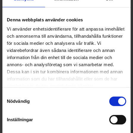
Du kanske också behöver
Denna webbplats använder cookies
Vi använder enhetsidentifierare för att anpassa innehållet
och annonserna till användarna, tillhandahålla funktioner
för sociala medier och analysera vår trafik. Vi
vidarebefordrar även sådana identifierare och annan
information från din enhet till de sociala medier och
annons- och analysföretag som vi samarbetar med.
Dessa kan i sin tur kombinera informationen med annan
Neverlost Första Förband First
Compeed Skavsårsstift
information som du har tillhandahållit eller som de har
Aid Basic
85 kr
samlat in när du har använt deras tjänster.
Från
225 kr
Läs mer om hur vi använder cookies
Samtyckesval
Nödvändig
Liknande produkter
Andra köpte även
Inställningar