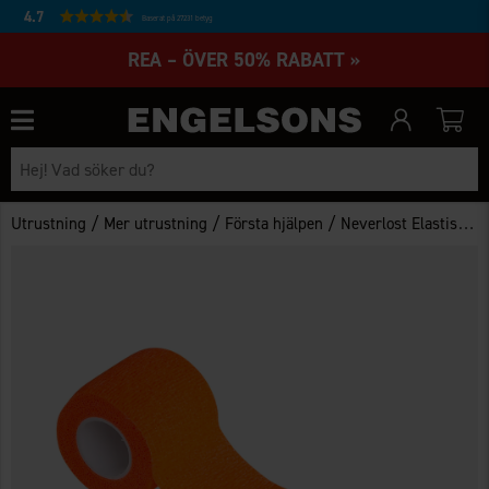
4.7
Baserat på 27231 betyg
REA – ÖVER 50% RABATT »
/
/
/
Utrustning
Mer utrustning
Första hjälpen
Neverlost Elastisk Tejp