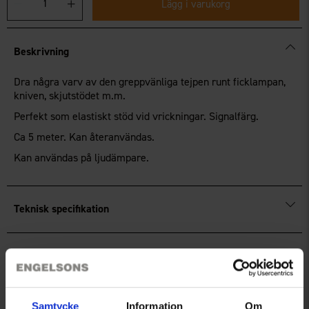
Lägg i varukorg
Beskrivning
Dra några varv av den greppvänliga tejpen runt ficklampan,
kniven, skjutstödet m.m.
Perfekt som elastiskt stöd vid vrickningar. Signalfärg.
Ca 5 meter. Kan återanvändas.
Kan användas på ljudämpare.
Teknisk specifikation
Recensioner
Samtycke
Information
Om