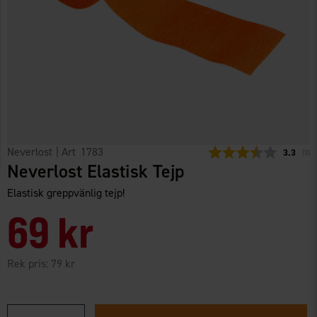
Neverlost
| Art
1783
Snittbety
3.3
(
röst
3
)
Neverlost Elastisk Tejp
Elastisk greppvänlig tejp!
69 kr
Rek pris:
79 kr