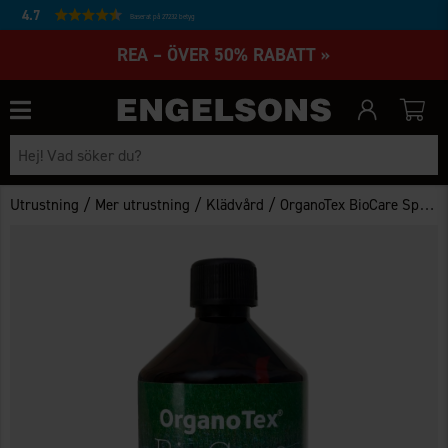
4.7
Baserat på 27232 betyg
REA – ÖVER 50% RABATT »
/
/
/
Utrustning
Mer utrustning
Klädvård
OrganoTex BioCare Sport Textile Wash