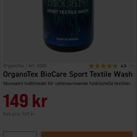
OrganoTex
| Art
5000
Snittbetyg
4.5
(
röste
37
)
OrganoTex BioCare Sport Textile Wash
Skonsamt tvättmedel för vattenavvisande funktionella textilier.
149 kr
Rek pris:
169 kr