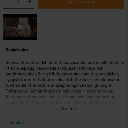
Lägg i varukorg
Beskrivning
Skonsamt tvättmedel för vattenavvisande funktionella textilier
i t ex skalplagg, vadderade skidkläder, tränings- och
vandringskläder, övrig friluftsutrustning som tält, sovsäckar,
ryggsäckar mm. Tvättar du dina friluftskläder i ett skonsamt
tvättmedel så bibehålls impregneringen betydligt längre.
Tvättmedlet lämnar inga kemikalierester i tyget som kan
försämra vattenavvisande funktionen och ånggenomsläpp
(andningen). Produkten är lätt biologiskt nedbrytbar, nästan
helt biobaserad samt högkoncentrerad. Vid behov
Visa mer
rekommenderas efter tvätt, en åter-impregnering med
OrganoTex®-produkterna Spray-On- eller Wash-in Textile
Infoblad
Waterproofing. som också är lätt biologiskt nedbrytbara och