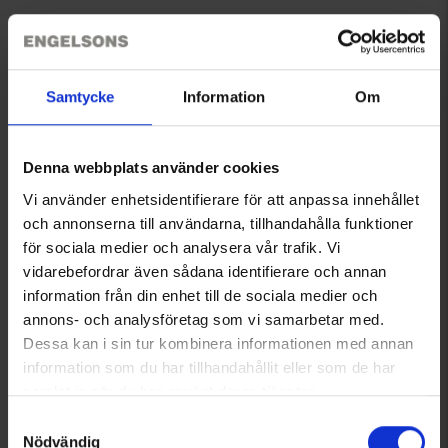
Du kanske också behöver
Samtycke
Information
Om
Denna webbplats använder cookies
Vi använder enhetsidentifierare för att anpassa innehållet
och annonserna till användarna, tillhandahålla funktioner
för sociala medier och analysera vår trafik. Vi
vidarebefordrar även sådana identifierare och annan
Regnbyxa Glommen WP Herr
Coolmaxstrumpor
249 kr
Från
40 kr
information från din enhet till de sociala medier och
annons- och analysföretag som vi samarbetar med.
Dessa kan i sin tur kombinera informationen med annan
Liknande produkter
information som du har tillhandahållit eller som de har
samlat in när du har använt deras tjänster.
Läs mer om hur vi använder cookies
Samtyckesval
Nödvändig