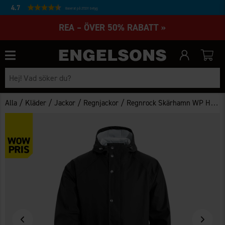
4.7
Baserat på 27231 betyg
REA – ÖVER 50% RABATT »
/
/
/
/
Alla
Kläder
Jackor
Regnjackor
Regnrock Skärhamn WP Herr