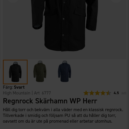
Färg:
Svart
High Mountain
| Art
6777
Snittbetyg
4.5
(
röste
63
)
Regnrock Skärhamn WP Herr
Håll dig torr och bekväm i alla väder med en klassisk regnrock.
Tillverkade i smidig och följsam PU så att du håller dig torr,
oavsett om du är ute på promenad eller arbetar utomhus.