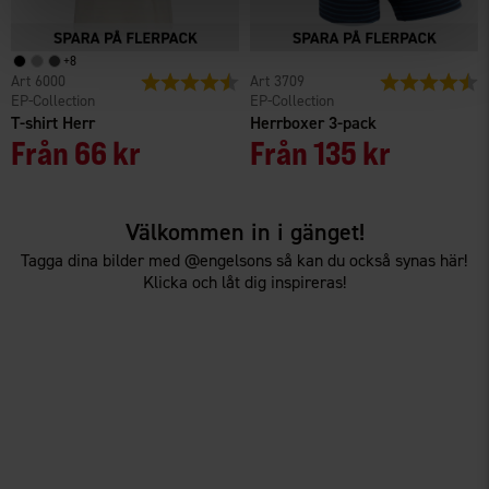
+
8
6000
Betyg:
4.6 utav 5 stjärnor
3709
Betyg:
4
EP-Collection
EP-Collection
T-shirt Herr
Herrboxer 3-pack
Från
66 kr
Från
135 kr
Välkommen in i gänget!
Tagga dina bilder med @engelsons så kan du också synas här!
Klicka och låt dig inspireras!