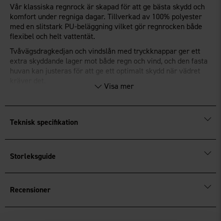
Vår klassiska regnrock är skapad för att ge bästa skydd och
komfort under regniga dagar. Tillverkad av 100% polyester
med en slitstark PU-beläggning vilket gör regnrocken både
flexibel och helt vattentät.
Tvåvägsdragkedjan och vindslån med tryckknappar ger ett
extra skyddande lager mot både regn och vind, och den fasta
huvan kan justeras för att ge ett optimalt skydd när vädret
kräver det.
Visa mer
Två stora fickor med lock, som inte bara rymmer dina viktiga
saker, utan också en smart reflexremsa i den högra fickan som
kan fällas ut för bättre synlighet i mörker. Med justerbara
Teknisk specifikation
ärmslut kan du enkelt anpassa passformen.
Storleksguide
Recensioner