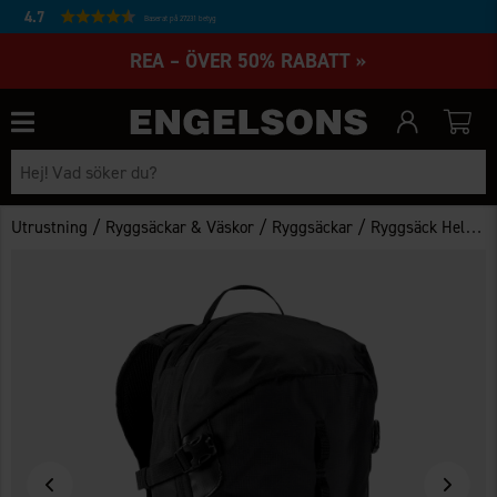
4.7
Baserat på 27231 betyg
REA – ÖVER 50% RABATT »
/
/
/
Utrustning
Ryggsäckar & Väskor
Ryggsäckar
Ryggsäck Helags 10L