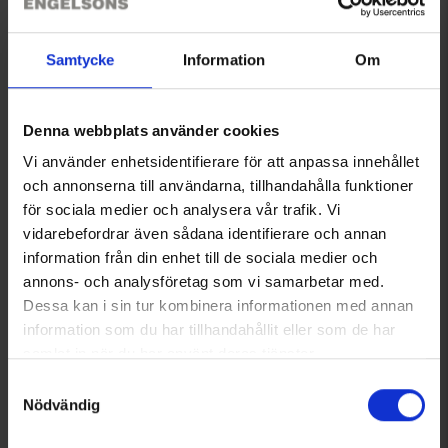
Samtycke
Information
Om
Denna webbplats använder cookies
Vi använder enhetsidentifierare för att anpassa innehållet
Compeed Skavsårsplåster
Regnponcho WP
och annonserna till användarna, tillhandahålla funktioner
Medium
Från
35 kr
för sociala medier och analysera vår trafik. Vi
79 kr
vidarebefordrar även sådana identifierare och annan
information från din enhet till de sociala medier och
Liknande produkter
annons- och analysföretag som vi samarbetar med.
Dessa kan i sin tur kombinera informationen med annan
information som du har tillhandahållit eller som de har
samlat in när du har använt deras tjänster.
Läs mer om hur vi använder cookies
Samtyckesval
Nödvändig