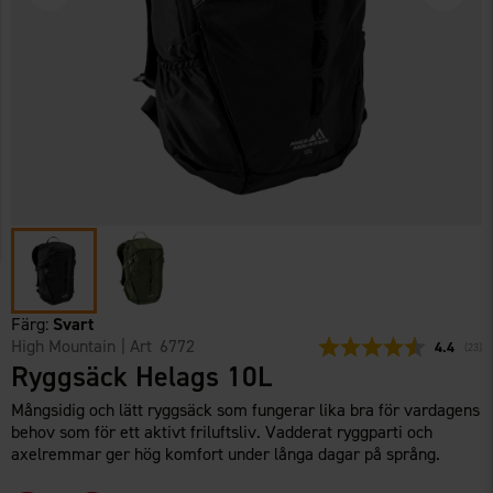
Färg:
Svart
High Mountain
| Art
6772
Snittbetyg
4.4
(
röste
23
)
Ryggsäck Helags 10L
Mångsidig och lätt ryggsäck som fungerar lika bra för vardagens
behov som för ett aktivt friluftsliv. Vadderat ryggparti och
axelremmar ger hög komfort under långa dagar på språng.