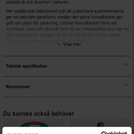
stadsbruk och äventyr i naturen.
Det vadderade bakstycket och de justerbara axelremmarna
ger en bekväm passform, medan det stora huvudfacket ger
gott om plats för packning. Utöver huvudfacket finns ett
meshfack samt ett särskilt fack för en vätskeblåsa som har en
liten öppning för slangen så att du enkelt kan dricka under
turen. Bröstremmen ger extra stabilitet.
Visa mer
®
Fluorfri impregnering
BIONIC-FINISH
ECO
.
Teknisk specifikation
Recensioner
Du kanske också behöver