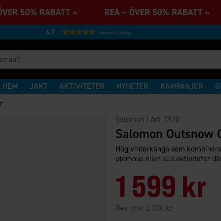
ÖVER 50% RABATT » REA – ÖVER 50% RABATT 
4.7
Baserat på 27231 betyg
HEM
JAKT
AKTIVITETER
NYHETER
KAMPANJER
G
r
Salomon
| Art
7930
Salomon Outsnow 
Hög vinterkänga som kombinerar 
utomhus eller alla aktiviteter dä
1 599 kr
Rek pris:
2 200 kr