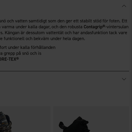
ö och vatten samtidigt som den ger ett stabilt stöd för foten. Ett
na varma under kalla dagar, och den robusta
Contagrip®
-vintersulan
is. Kängan är dessutom vattentät och har andasfunktion tack vare
åde funktionell och bekväm under hela dagen.
ort under kalla förhållanden
ra grepp på snö och is
ORE-TEX®