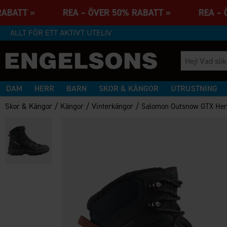
 RABATT » REA – ÖVER 50% RABATT » REA – 
ALLT FÖR ETT AKTIVT UTELIV
DAM
HERR
BARN
SKOR & KÄNGOR
UTRUSTNING
/
/
/
Skor & Kängor
Kängor
Vinterkängor
Salomon Outsnow GTX Her