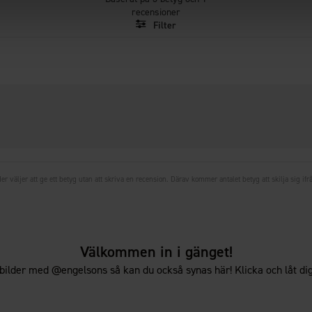
utav
recensioner
5
Filter
stjärnor
Betyg
Bilder
Storlek
er väljer att ge ett betyg utan att skriva en recension. Därav kommer antalet betyg att skilja sig ifr
Välkommen in i gänget!
bilder med @engelsons så kan du också synas här! Klicka och låt dig