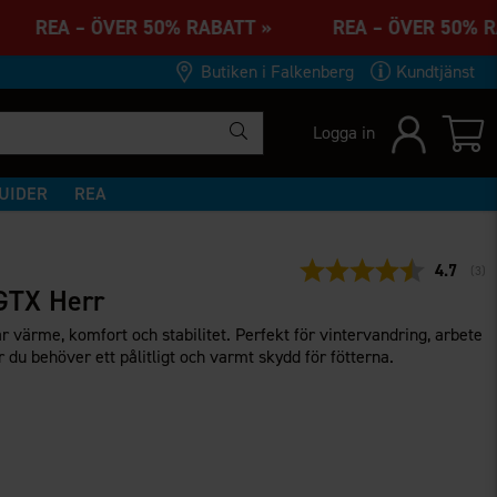
» REA – ÖVER 50% RABATT » REA – ÖVER 50%
Butiken i Falkenberg
Kundtjänst
Logga in
UIDER
REA
Snittbet
4.7
(
rös
3
)
GTX Herr
värme, komfort och stabilitet. Perfekt för vintervandring, arbete
r du behöver ett pålitligt och varmt skydd för fötterna.