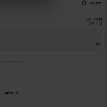
Bekräftad
KÖPARE
Köp
2025-11-23
ån antalet recensioner.
 inspireras!