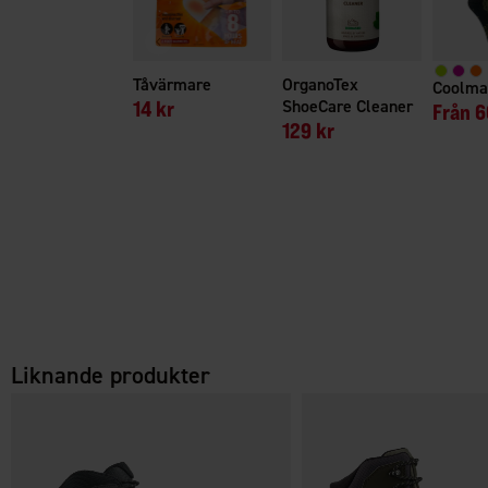
Tåvärmare
OrganoTex
Coolma
14 kr
ShoeCare Cleaner
Från
6
129 kr
Liknande produkter