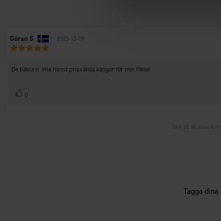
Recensionsförfattare:
Göran S
•
Recensionsdatum:
2025-12-09
Recensionsbetyg:
5.0
utav
Recensionstext:
De bästa o inte minst prisvärda kängor för min fötter
5
stjärnor
Rösta
röst(er)
0
upp
Tänk på att vissa kund
Tagga dina 