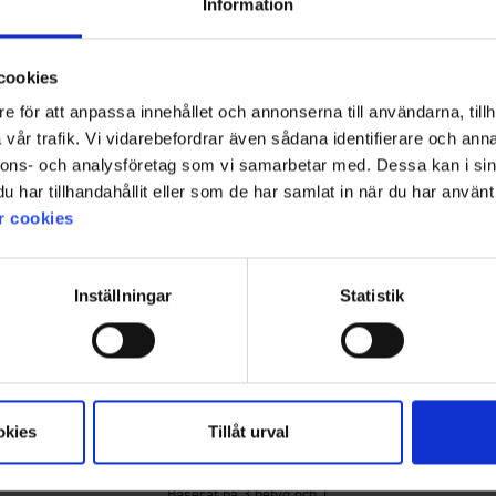
Information
cookies
e för att anpassa innehållet och annonserna till användarna, tillh
vår trafik. Vi vidarebefordrar även sådana identifierare och anna
nnons- och analysföretag som vi samarbetar med. Dessa kan i sin
+
3
har tillhandahållit eller som de har samlat in när du har använt 
Betyg:
4.6 utav 5 stjärnor
3612
Betyg:
4.3 utav 5 stjärno
6170
High Mountain
High Mountain
r cookies
Fleecejacka Lima Herr
Fritidsbyxa 
149 kr
550 kr
Inställningar
Statistik
4.7
okies
Tillåt urval
Betyg:
4.7
Baserat på 3 betyg och 1