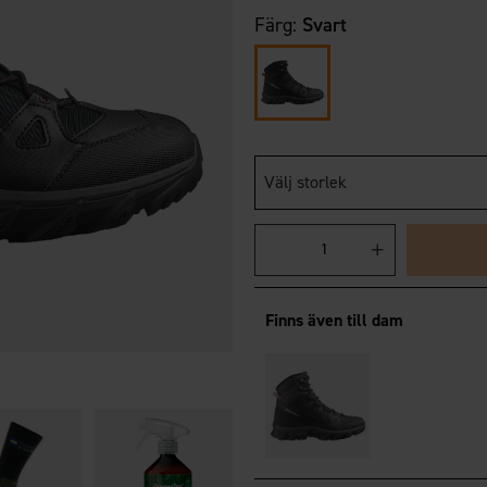
Färg:
Svart
Välj storlek
Finns även till dam
Therm-ic Dryer
495 kr