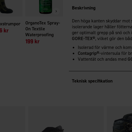
Beskrivning
Den höga kanten skyddar mot sn
OrganoTex Spray-
xstrumpor
isolerande lager håller fötter
On Textile
6 kr
ger optimalt grepp på snö och 
Waterproofing
GORE-TEX®
, vilket gör den b
199 kr
Isolerad för värme och komf
Contagrip®
-vintersula för b
Vattentät och andas med
G
Teknisk specifikation