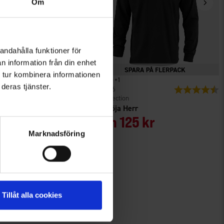
Om
andahålla funktioner för
n information från din enhet
 tur kombinera informationen
+
1
deras tjänster.
r
Betyg:
4.7 utav 5 stjärnor
4396
Betyg:
4
EP-Collection
Helags Fodrad Herr
Polotröja Herr
Från
125 kr
Marknadsföring
Tillåt alla cookies