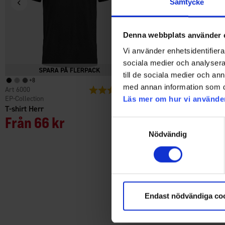
Samtycke
Denna webbplats använder 
Vi använder enhetsidentifierar
sociala medier och analysera 
till de sociala medier och a
+
8
+
4
med annan information som du 
6000
Betyg:
4.6 utav 5 stjärnor
2579
EP-Collection
High Mountain
Läs mer om hur vi använde
T-shirt Herr
Fleecetröja Gällö Herr
Från
66 kr
Från
99 kr
Samtyckesval
Nödvändig
Endast nödvändiga co