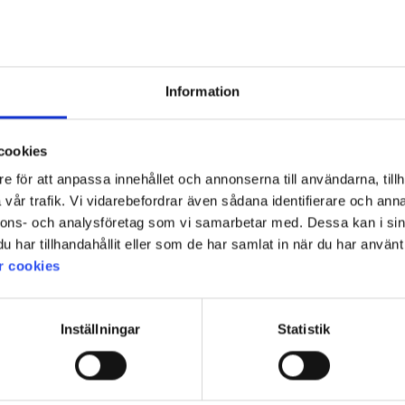
Information
cookies
 funkar plast/konstmaterial bra för mig. Bra remmar för att sandalen ska passa. Inte all
e för att anpassa innehållet och annonserna till användarna, tillh
vår trafik. Vi vidarebefordrar även sådana identifierare och anna
nnons- och analysföretag som vi samarbetar med. Dessa kan i sin
har tillhandahållit eller som de har samlat in när du har använt 
r cookies
Inställningar
Statistik
att jag kunde spänna bättre bak häl och vrist. Om banden töjer sig, så kommer de inte