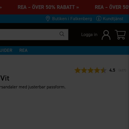
TT » REA – ÖVER 50% RABATT » REA – ÖVER 
Butiken i Falkenberg
Kundtjänst
Logga in
UIDER
REA
Snittbetyg
4.5
(
röster
437
)
Vit
rsandaler med justerbar passform.