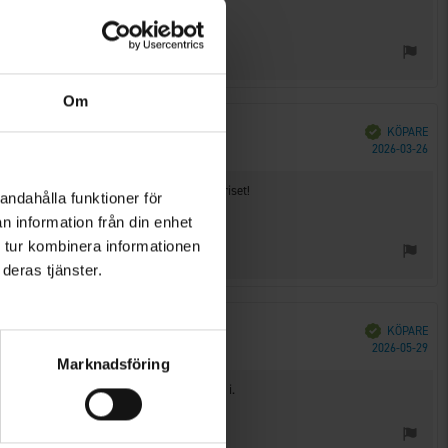
Om
Bekräftad
KÖPARE
Köp
2026-03-26
s sladdriga. Riktigt bra köp till det här priset!
andahålla funktioner för
n information från din enhet
 tur kombinera informationen
deras tjänster.
Bekräftad
KÖPARE
Köp
2026-05-29
Marknadsföring
 att fästa. Gäller båda paren. Sköna att gå i.