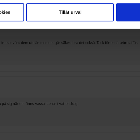
okies
Tillåt urval
g inte använt dem ute än men det går säkert bra det också. Tack för en jättebra affär
a på sig när det finns vassa stenar i vattendrag.