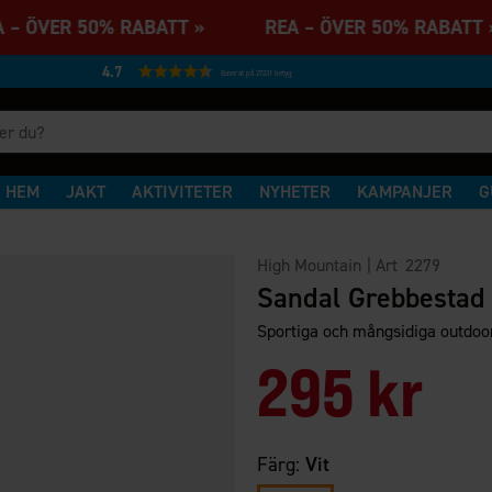
 – ÖVER 50% RABATT » REA – ÖVER 50% RABA
4.7
Baserat på 27231 betyg
HEM
JAKT
AKTIVITETER
NYHETER
KAMPANJER
G
High Mountain
| Art
2279
Sandal Grebbestad 
Sportiga och mångsidiga outdoo
295 kr
Färg:
Vit