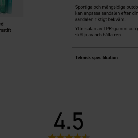
Sportiga och mångsidiga outdo
kan anpassa sandalen efter di
sandalen riktigt bekväm.
ed
Yttersulan av TPR-gummi och gr
sstift
skölja av och hålla ren.
Teknisk specifikation
4.5
Betyg: