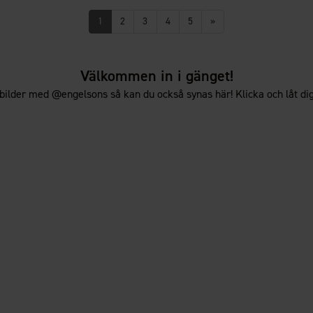
1
2
3
4
5
»
Välkommen in i gänget!
bilder med @engelsons så kan du också synas här! Klicka och låt dig