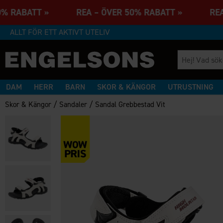
50% RABATT » REA – ÖVER 50% RABATT » REA
ALLT FÖR ETT AKTIVT UTELIV
DAM
HERR
BARN
SKOR & KÄNGOR
UTRUSTNING
/
/
Skor & Kängor
Sandaler
Sandal Grebbestad Vit