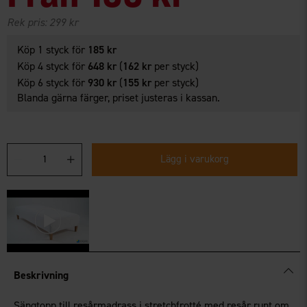
Rek pris:
299 kr
Köp 1 styck för
185 kr
Köp 4 styck för
648 kr
(
162 kr
per styck)
Köp 6 styck för
930 kr
(
155 kr
per styck)
Blanda gärna färger, priset justeras i kassan.
Lägg i varukorg
Beskrivning
Sängtopp till resårmadrass i stretchfrotté med resår runt om