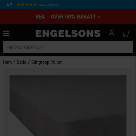
4.7
Baserat på 27231 betyg
REA – ÖVER 50% RABATT »
/
/
Hem
Bädd
Sängtopp 90 cm