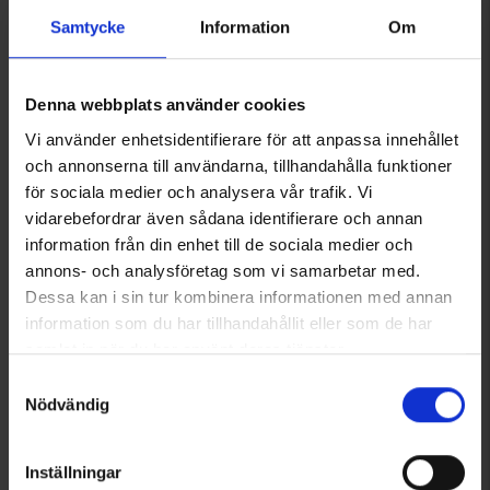
Samtycke
Information
Om
Denna webbplats använder cookies
+
2
+
2
Dra På Lakan 90 cm
Örngott
Vi använder enhetsidentifierare för att anpassa innehållet
Från
145 kr
Från
35 kr
och annonserna till användarna, tillhandahålla funktioner
för sociala medier och analysera vår trafik. Vi
Liknande produkter
vidarebefordrar även sådana identifierare och annan
information från din enhet till de sociala medier och
annons- och analysföretag som vi samarbetar med.
Dessa kan i sin tur kombinera informationen med annan
information som du har tillhandahållit eller som de har
samlat in när du har använt deras tjänster.
Läs mer om hur vi använder cookies
Samtyckesval
Nödvändig
Inställningar
1490
Betyg:
4.4 utav 5 stjärnor
1491
Betyg:
4