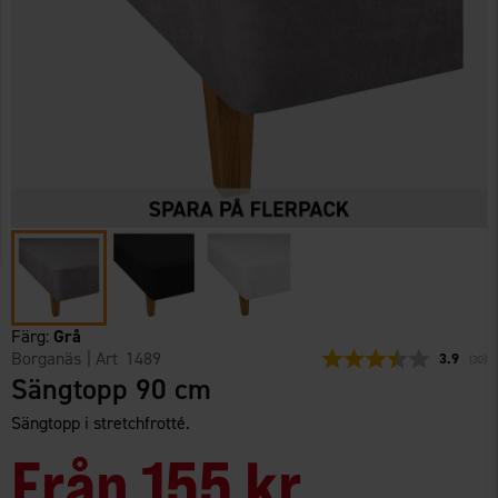
Färg:
Grå
Borganäs
| Art
1489
Snittbetyg
3.9
(
röste
30
)
Sängtopp 90 cm
Sängtopp i stretchfrotté.
Från
155 kr