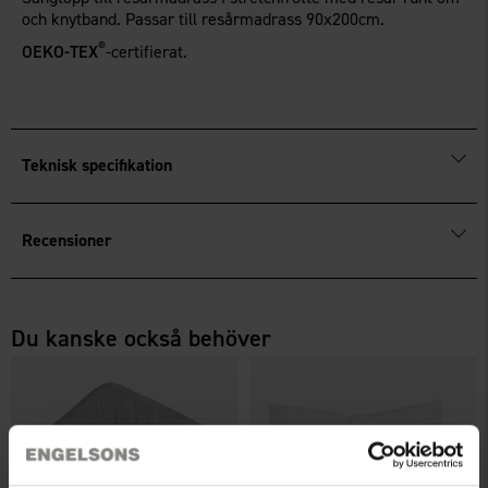
och knytband. Passar till resårmadrass 90x200cm.
®
OEKO-TEX
-certifierat.
Teknisk specifikation
Recensioner
Du kanske också behöver