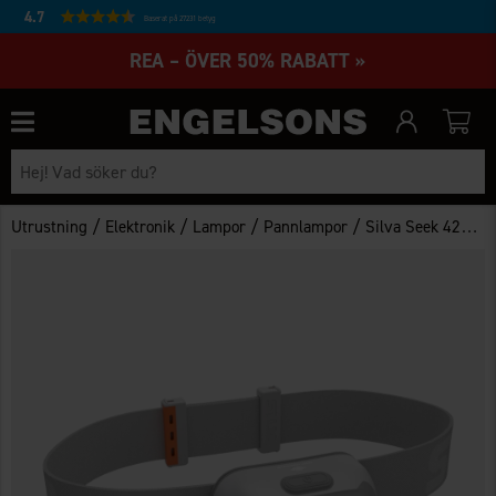
4.7
Baserat på 27231 betyg
REA – ÖVER 50% RABATT »
/
/
/
/
Utrustning
Elektronik
Lampor
Pannlampor
Silva Seek 420 Whiteout