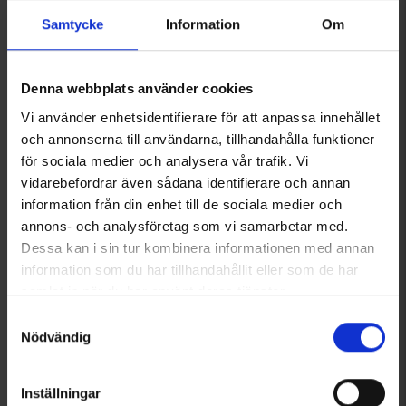
Samtycke
Information
Om
Du kanske också behöver
Denna webbplats använder cookies
Vi använder enhetsidentifierare för att anpassa innehållet
och annonserna till användarna, tillhandahålla funktioner
för sociala medier och analysera vår trafik. Vi
vidarebefordrar även sådana identifierare och annan
information från din enhet till de sociala medier och
annons- och analysföretag som vi samarbetar med.
Dessa kan i sin tur kombinera informationen med annan
information som du har tillhandahållit eller som de har
samlat in när du har använt deras tjänster.
Batterier AAA LR03 Smartline
Silva Dry Bag 70D 12L
42-pack
249 kr
Läs mer om hur vi använder cookies
Samtyckesval
149 kr
Nödvändig
Liknande produkter
Inställningar