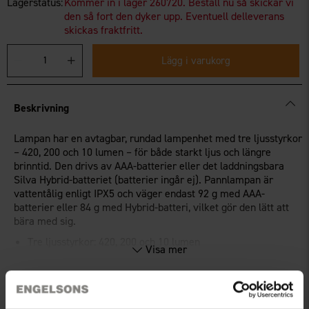
Lagerstatus:
Kommer in i lager 260720. Beställ nu så skickar vi
den så fort den dyker upp. Eventuell delleverans
skickas fraktfritt.
Lägg i varukorg
Beskrivning
Lampan har en avtagbar, rundad lampenhet med tre ljusstyrkor
– 420, 200 och 10 lumen – för både starkt ljus och längre
brinntid. Den drivs av AAA-batterier eller det laddningsbara
Silva Hybrid-batteriet (batterier ingår ej). Pannlampan är
vattentålig enligt IPX5 och väger endast 92 g med AAA-
batterier eller 84 g med Hybrid-batteri, vilket gör den lätt att
bära med sig.
Tre ljusstyrkor: 420, 200 och 10 lumen
Visa mer
Avtagbar lampenhet, vattentålig enligt IPX5
Lätt och kompakt - enkel att ta med på alla äventyr
Teknisk specifikation