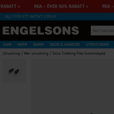
% RABATT » REA – ÖVER 50% RABATT » REA –
ALLT FÖR ETT AKTIVT UTELIV
DAM
HERR
BARN
SKOR & KÄNGOR
UTRUSTNING
/
/
Utrustning
Mer utrustning
Silva Trekking Pole Gummiskydd