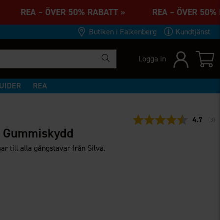
 » REA – ÖVER 50% RABATT » REA – ÖVER 50
Butiken i Falkenberg
Kundtjänst
Logga in
UIDER
REA
Snittbet
4.7
(
rös
3
)
le Gummiskydd
 till alla gångstavar från Silva.