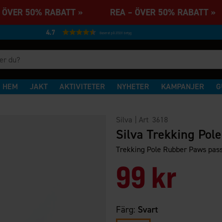
 ÖVER 50% RABATT » REA – ÖVER 50% RABATT
4.7
Baserat på 27231 betyg
HEM
JAKT
AKTIVITETER
NYHETER
KAMPANJER
G
Silva
| Art
3618
Silva Trekking Po
Trekking Pole Rubber Paws passar
99 kr
Färg:
Svart