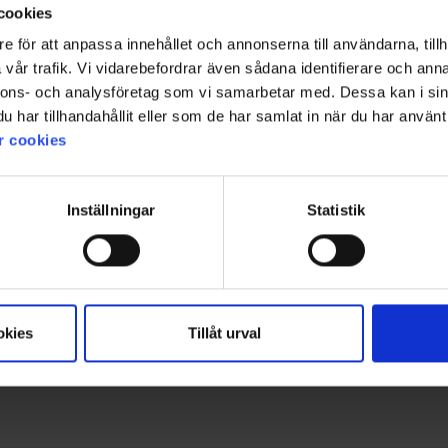
cookies
e för att anpassa innehållet och annonserna till användarna, tillh
Betyg:
4.5 utav 5 stjärnor
6251
Betyg:
4.5 utav 5 stjärno
6650
EP-Collection
Thermacell
vår trafik. Vi vidarebefordrar även sådana identifierare och anna
us TC/4W
Jacka Trail Dam
Thermacell
nnons- och analysföretag som vi samarbetar med. Dessa kan i sin
199 kr
449 kr
har tillhandahållit eller som de har samlat in när du har använt 
449 kr
r cookies
4.7
Inställningar
Statistik
Betyg:
4.7
Baserat på 3 betyg och 1
okies
Tillåt urval
utav
recensioner
5
Filter
stjärnor
Betyg
Bilder