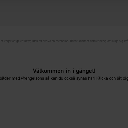
er väljer att ge ett betyg utan att skriva en recension. Därav kommer antalet betyg att skilja sig ifr
Välkommen in i gänget!
bilder med @engelsons så kan du också synas här! Klicka och låt dig