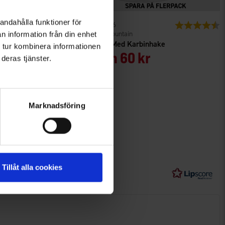
andahålla funktioner för
r
Betyg:
4.7 utav 5 stjärnor
1066
Betyg:
4
High Mountain
n information från din enhet
 MR300C24H
Mugg Med Karbinhake
 tur kombinera informationen
Från
60 kr
deras tjänster.
579 kr
Marknadsföring
Tillåt alla cookies