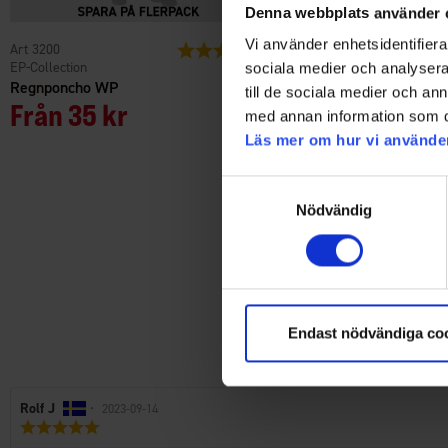
Denna webbplats använder 
Vi använder enhetsidentifierar
3200
Betyg:
4.1 utav 5 stjärnor
6400
EP-Collection
High Mountain
sociala medier och analysera 
Regnponcho WP
Fritidsbyxa Trekking Op
till de sociala medier och a
Från
35 kr
Herr
med annan information som du 
299 kr
499 kr
Läs mer om hur vi använde
Samtyckesval
Nödvändig
Endast nödvändiga co
Recensionsförfattare:
Rolf J
•
Recensionsdatum:
2023-09-14
Recensionsbetyg:
5.0