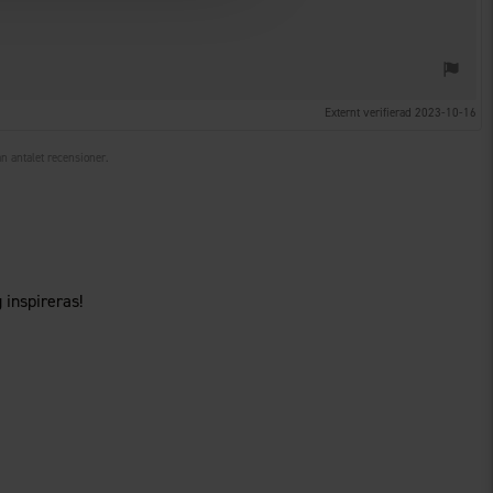
Externt verifierad 2023-10-16
ån antalet recensioner.
 inspireras!