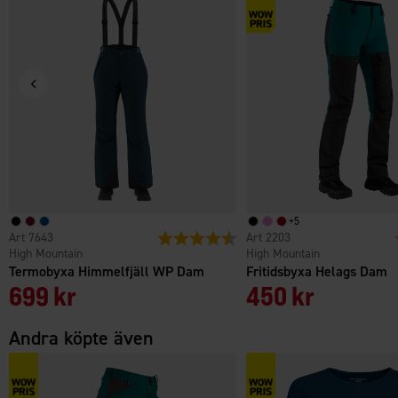
+
5
7643
Betyg:
4.4 utav 5 stjärnor
2203
High Mountain
High Mountain
Termobyxa Himmelfjäll WP Dam
Fritidsbyxa Helags Dam
699 kr
450 kr
Andra köpte även