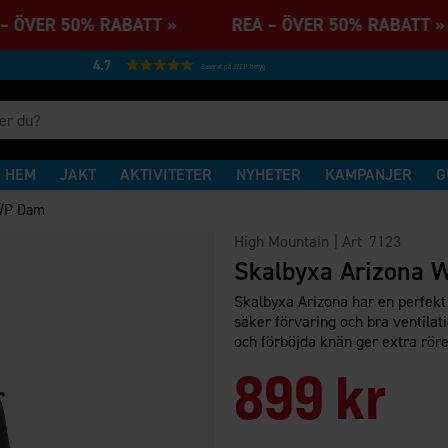
– ÖVER 50% RABATT » REA – ÖVER 50% RABAT
4.7
Baserat på 27231 betyg
HEM
JAKT
AKTIVITETER
NYHETER
KAMPANJER
G
 WP Dam
High Mountain
| Art
7123
Skalbyxa Arizona
Skalbyxa Arizona har en perfekt 
säker förvaring och bra ventilat
och förböjda knän ger extra röre
899 kr