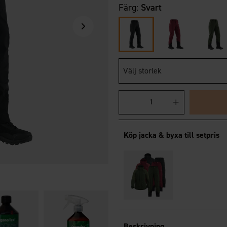
Färg:
Svart
Välj storlek
Köp jacka & byxa till setpris
OrganoTex
Garment Care Kit
Beskrivning