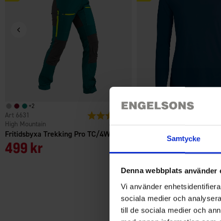
+
2
6631
Betyg:
4.4 utav 5 stjärnor
1523
High Mountain
High Mountain
Fritidsbyxa Trekking Pro TC/4W Dam
Tröja Bambu Dam
Samtycke
499 kr
Från
125 kr
Denna webbplats använder 
Vi använder enhetsidentifierar
sociala medier och analysera 
till de sociala medier och a