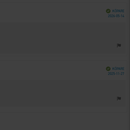
Bekräftad
KÖPARE
Köp
2026-05-14
Bekräftad
KÖPARE
Köp
2025-11-27