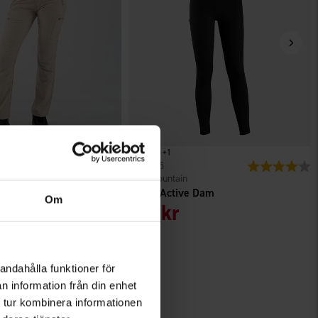
+
1
r
Betyg:
4.6 utav 5 stjärnor
7115
Betyg:
4
High Mountain
Travel Dam
Tights Active Dam
Om
199 kr
andahålla funktioner för
n information från din enhet
 tur kombinera informationen