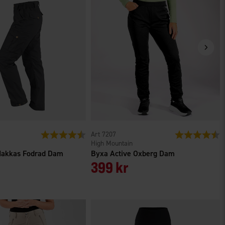
r
Betyg:
4.5 utav 5 stjärnor
7207
Betyg:
4
High Mountain
 Hakkas Fodrad Dam
Byxa Active Oxberg Dam
399 kr