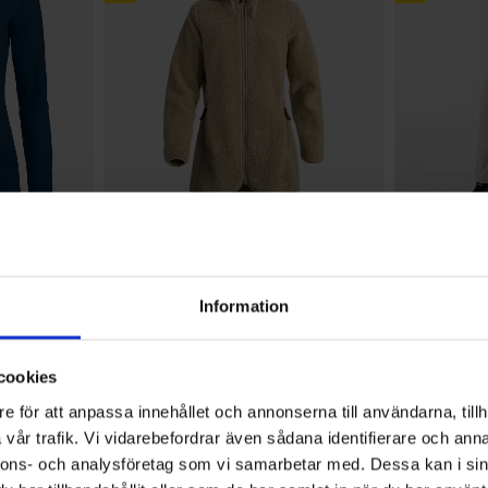
+
5
Betyg:
4.6 utav 5 stjärnor
6692
Betyg:
4.7 utav 5 stjärno
3481
High Mountain
High Mountain
Fleecekappa Dam
Fritidsbyxa 
Information
399 kr
399 kr
cookies
4.5
e för att anpassa innehållet och annonserna till användarna, tillh
vår trafik. Vi vidarebefordrar även sådana identifierare och anna
nnons- och analysföretag som vi samarbetar med. Dessa kan i sin