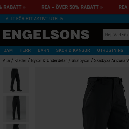
0% RABATT » REA – ÖVER 50% RABATT » REA 
ALLT FÖR ETT AKTIVT UTELIV
DAM
HERR
BARN
SKOR & KÄNGOR
UTRUSTNING
/
/
/
/
Alla
Kläder
Byxor & Underdelar
Skalbyxor
Skalbyxa Arizona