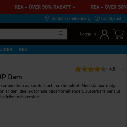
T » REA – ÖVER 50% RABATT » REA – ÖVER 50
Butiken i Falkenberg
Kundtjänst
Logga in
UIDER
REA
Snittbety
4.5
(
röst
55
)
 WP Dam
kombination av komfort och funktionalitet. Med ställbar midja,
ion är den idealisk för alla väderförhållanden. Justerbara benslut
lsefrihet och komfort.