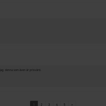
jag denna som även är prisvärd.
1
2
3
4
5
»