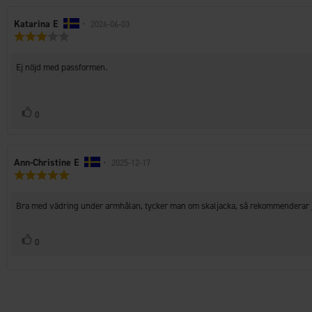
Recensionsförfattare:
Katarina E
•
Recensionsdatum:
2026-06-03
Recensionsbetyg:
3.0
utav
Recensionstext:
Ej nöjd med passformen.
5
stjärnor
Rösta
röst(er)
0
upp
Recensionsförfattare:
Ann-Christine E
•
Recensionsdatum:
2025-12-17
Recensionsbetyg:
5.0
utav
Recensionstext:
Bra med vädring under armhålan, tycker man om skaljacka, så rekommenderar 
5
stjärnor
Rösta
röst(er)
0
upp