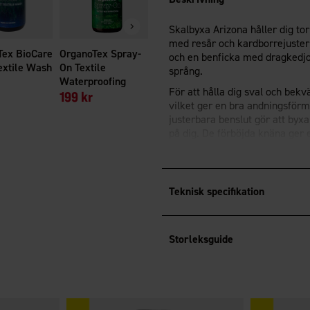
259 kr
Skalbyxa Arizona håller dig to
med resår och kardborrejusteri
Tex BioCare
OrganoTex Spray-
och en benficka med dragkedjor
extile Wash
On Textile
språng.
Waterproofing
För att hålla dig sval och be
199 kr
vilket ger en bra andningsförmå
justerbara benslut gör att byxan
på dig. De förböjda knäna ger e
kängan för att hålla byxbenen p
Skalbyxa Arizona är till stor de
Fluorfri impregnering
BIONIC-
Teknisk specifikation
En byxa för dig som söker slit
Storleksguide