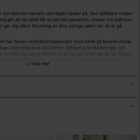
rr och bekväm oavsett vad dagen bjuder på. Den ställbara midjan
ng gör att du alltid får en perfekt passform, medan två sidfickor
 ger dig säker förvaring av dina viktiga saker när du är på
kväm har byxan ventilationsöppningar med mesh på benens utsida,
ga under intensiva aktiviteter. Slitstarka förstärkningar och
 tål tuffa tag och är lätt att ta av och på, även när du har kängor
xtra rörelsefrihet, och den praktiska metallkroken kan fästas i
Visa mer
å plats.
l tillverkad av återvunnen polyester, vilket gör den till bra val.
®
FINISH
ECO
.
starka och bekväma friluftskläder med funktion i fokus.