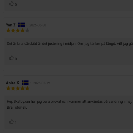
Rösta
röst(er)
0
upp
Recensionsförfattare:
Yan Z
•
Recensionsdatum:
2026-06-30
Recensionsbetyg:
4.0
utav
Recensionstext:
Det är bra, särskild är det justering i midjan, Om jag tänker på längd, vill jag 
5
stjärnor
Rösta
röst(er)
0
upp
Recensionsförfattare:
Anita K
•
Recensionsdatum:
2026-03-19
Recensionsbetyg:
5.0
utav
Recensionstext:
Hej. Skalbyxan har jag bara provat och kommer att användas på vandring i maj.
5
stjärnor
Bra i storlek.
Rösta
röst(er)
1
upp