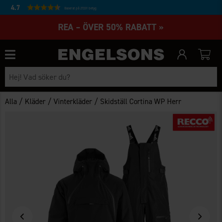
4.7
Baserat på 27231 betyg
REA – ÖVER 50% RABATT »
/
/
/
Alla
Kläder
Vinterkläder
Skidställ Cortina WP Herr