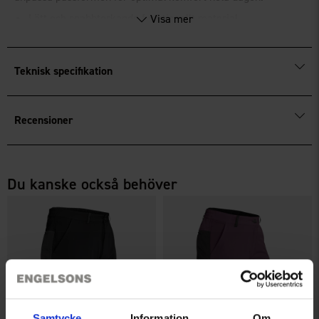
Lätt och snabbtorkande funktionellt material
Visa mer
Skyddar mot solen och ger god ventilation
Justerbart kardborrespänne baktill
Teknisk specifikation
Recensioner
Du kanske också behöver
Samtycke
Information
Om