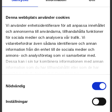
Fritidsshorts Helags Herr
Fritidsshorts Helags Dam
Denna webbplats använder cookies
199 kr
199 kr
399 kr
399 kr
Vi använder enhetsidentifierare för att anpassa innehållet
och annonserna till användarna, tillhandahålla funktioner
Liknande produkter
för sociala medier och analysera vår trafik. Vi
vidarebefordrar även sådana identifierare och annan
information från din enhet till de sociala medier och
annons- och analysföretag som vi samarbetar med.
Dessa kan i sin tur kombinera informationen med annan
information som du har tillhandahållit eller som de har
samlat in när du har använt deras tjänster.
Läs mer om hur vi använder cookies
Samtyckesval
Nödvändig
3508
Betyg:
4.5 utav 5 stjärnor
3526
Betyg:
4
Inställningar
High Mountain
High Mountain
Solhatt
BDU-Keps