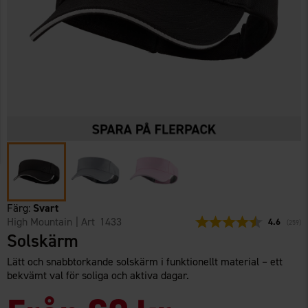
Färg:
Svart
High Mountain
| Art
1433
Snittbetyg:
4.6
(
röster
259
)
Solskärm
Lätt och snabbtorkande solskärm i funktionellt material – ett
bekvämt val för soliga och aktiva dagar.