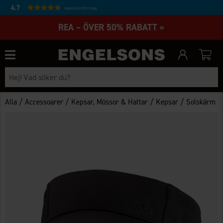
4.7
Baserat på 27231 betyg
REA – ÖVER 50% RABATT »
/
/
/
/
Alla
Accessoarer
Kepsar, Mössor & Hattar
Kepsar
Solskärm