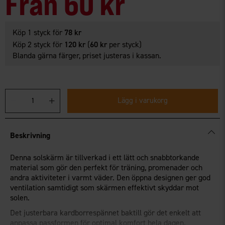
Från
60 kr
Köp 1 styck för
78 kr
Köp 2 styck för
120 kr
(
60 kr
per styck)
Blanda gärna färger, priset justeras i kassan.
Lägg i varukorg
Beskrivning
Denna solskärm är tillverkad i ett lätt och snabbtorkande
material som gör den perfekt för träning, promenader och
andra aktiviteter i varmt väder. Den öppna designen ger god
ventilation samtidigt som skärmen effektivt skyddar mot
solen.
Det justerbara kardborrespännet baktill gör det enkelt att
anpassa passformen för optimal komfort hela dagen.