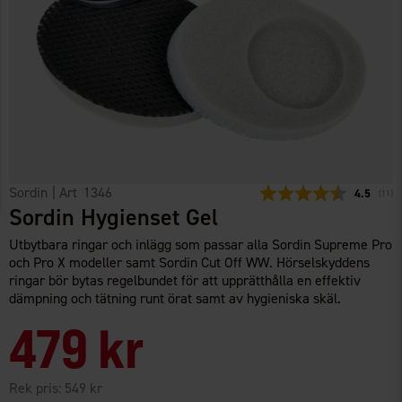
Sordin
| Art
1346
Snittbetyg
4.5
(
röste
11
)
Sordin Hygienset Gel
Utbytbara ringar och inlägg som passar alla Sordin Supreme Pro
och Pro X modeller samt Sordin Cut Off WW. Hörselskyddens
ringar bör bytas regelbundet för att upprätthålla en effektiv
dämpning och tätning runt örat samt av hygieniska skäl.
479 kr
Rek pris:
549 kr