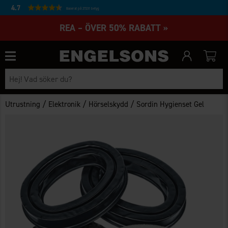
4.7
Baserat på 27231 betyg
REA – ÖVER 50% RABATT »
/
/
/
Utrustning
Elektronik
Hörselskydd
Sordin Hygienset Gel