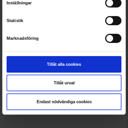
Inställningar
Liknande produkter
Andra köpte även
Statistik
Välkommen in i gänget!
Marknadsföring
Tagga dina bilder med @engelsons så kan du också synas här!
Klicka och låt dig inspireras!
Tillåt alla cookies
Tillåt urval
Endast nödvändiga cookies