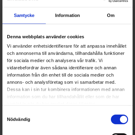
Recensioner
Samtycke
Information
Om
Du kanske också behöver
Denna webbplats använder cookies
Vi använder enhetsidentifierare för att anpassa innehållet
och annonserna till användarna, tillhandahålla funktioner
för sociala medier och analysera vår trafik. Vi
vidarebefordrar även sådana identifierare och annan
information från din enhet till de sociala medier och
annons- och analysföretag som vi samarbetar med.
Dessa kan i sin tur kombinera informationen med annan
information som du har tillhandahållit eller som de har
samlat in när du har använt deras tjänster.
Läs mer om hur vi använder cookies
Sordin Supreme Pro
Sordin Supreme Pro X H2
Samtyckesval
Hörselskydd Grön
Hörselskydd Grön
Nödvändig
2 649 kr
3 295 kr