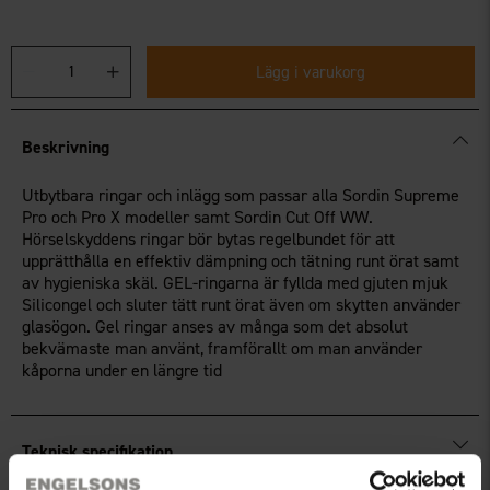
Lägg i varukorg
Beskrivning
Utbytbara ringar och inlägg som passar alla Sordin Supreme
Pro och Pro X modeller samt Sordin Cut Off WW.
Hörselskyddens ringar bör bytas regelbundet för att
upprätthålla en effektiv dämpning och tätning runt örat samt
av hygieniska skäl. GEL-ringarna är fyllda med gjuten mjuk
Silicongel och sluter tätt runt örat även om skytten använder
glasögon. Gel ringar anses av många som det absolut
bekvämaste man använt, framförallt om man använder
kåporna under en längre tid
Teknisk specifikation