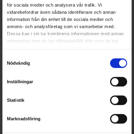
för sociala medier och analysera vår trafik. Vi
vidarebefordrar även sådana identifierare och annan
information från din enhet till de sociala medier och
annons- och analysföretag som vi samarbetar med.
Dessa kan i sin tur kombinera informationen med annan
information som du har tillhandahållit eller som de har
5325
Betyg:
4.5 utav 5 stjärnor
2186
Betyg:
3
samlat in när du har använt deras tjänster.
High Mountain
Hunter
Pannlampa XP-L 580 Lumen
Hunter Pannlampa PL22
Läs mer om hur vi använder cookies
Samtyckesval
349 kr
550 kr
Nödvändig
Andra köpte även
Inställningar
Statistik
Marknadsföring