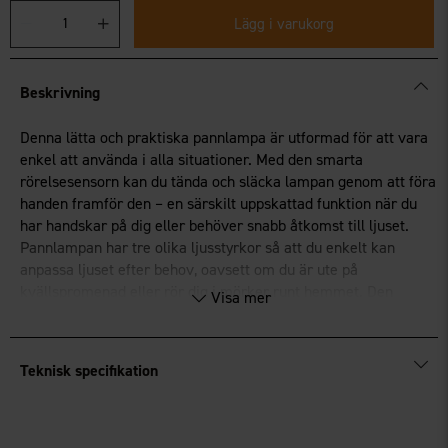
Lägg i varukorg
Beskrivning
Denna lätta och praktiska pannlampa är utformad för att vara
enkel att använda i alla situationer. Med den smarta
rörelsesensorn kan du tända och släcka lampan genom att föra
handen framför den – en särskilt uppskattad funktion när du
har handskar på dig eller behöver snabb åtkomst till ljuset.
Pannlampan har tre olika ljusstyrkor så att du enkelt kan
anpassa ljuset efter behov, oavsett om du är ute på
kvällspromenad eller rör dig i mörker runt hemmet. Den
Visa mer
laddas smidigt via USB-C och är alltid redo när du behöver
den.
Ljusstyrka på 120 lumen
Teknisk specifikation
Smart rörelsesensor för on/off
Tre ljuslägen och laddning via USB-C