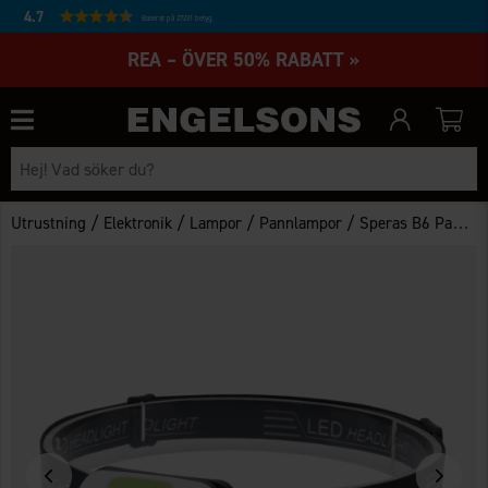
4.7
Baserat på 27231 betyg
REA – ÖVER 50% RABATT »
/
/
/
/
Utrustning
Elektronik
Lampor
Pannlampor
Speras B6 Pannlampa