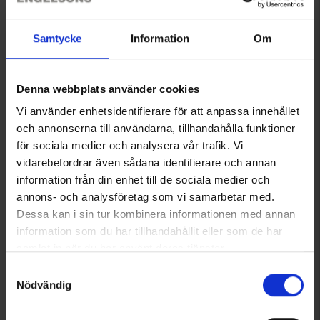
Samtycke
Information
Om
Denna webbplats använder cookies
Vi använder enhetsidentifierare för att anpassa innehållet
Funktionskeps
OrganoTex BioCare Sport
och annonserna till användarna, tillhandahålla funktioner
Från
75 kr
Textile Wash
för sociala medier och analysera vår trafik. Vi
149 kr
vidarebefordrar även sådana identifierare och annan
information från din enhet till de sociala medier och
Liknande produkter
annons- och analysföretag som vi samarbetar med.
Dessa kan i sin tur kombinera informationen med annan
information som du har tillhandahållit eller som de har
samlat in när du har använt deras tjänster.
Läs mer om hur vi använder cookies
Samtyckesval
Nödvändig