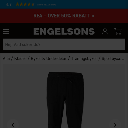
4.7
Baserat på 27231 betyg
REA – ÖVER 50% RABATT »
/
/
/
/
Alla
Kläder
Byxor & Underdelar
Träningsbyxor
Sportbyxa Lightweight Herr