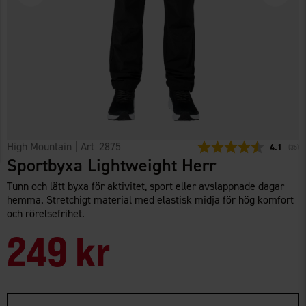
High Mountain
| Art
2875
Snittbetyg
4.1
(
röste
35
)
Sportbyxa Lightweight Herr
Tunn och lätt byxa för aktivitet, sport eller avslappnade dagar
hemma. Stretchigt material med elastisk midja för hög komfort
och rörelsefrihet.
249 kr