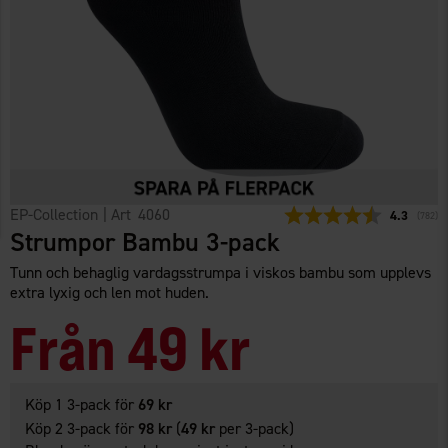
EP-Collection
| Art
4060
Snittbetyg:
4.3
(
röster
782
)
Strumpor Bambu 3-pack
Tunn och behaglig vardagsstrumpa i viskos bambu som upplevs
extra lyxig och len mot huden.
Från
49 kr
Köp 1 3-pack för
69 kr
Köp 2 3-pack för
98 kr
(
49 kr
per 3-pack)