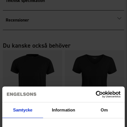
Teknisk specifikation
Recensioner
Du kanske också behöver
Samtycke
Information
Om
+
1
T-shirt Bambu Herr
T-shirt Bambu Dam
Från
100 kr
Från
100 kr