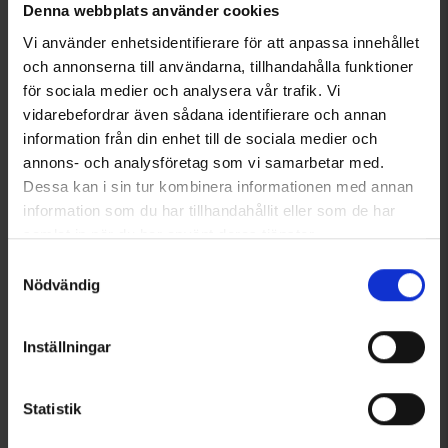
Denna webbplats använder cookies
Liknande produkter
Vi använder enhetsidentifierare för att anpassa innehållet
och annonserna till användarna, tillhandahålla funktioner
för sociala medier och analysera vår trafik. Vi
vidarebefordrar även sådana identifierare och annan
information från din enhet till de sociala medier och
annons- och analysföretag som vi samarbetar med.
Dessa kan i sin tur kombinera informationen med annan
information som du har tillhandahållit eller som de har
samlat in när du har använt deras tjänster.
Läs mer om hur vi använder cookies
Samtyckesval
Nödvändig
4068
Betyg:
4.0 utav 5 stjärnor
4065
Betyg:
3
EP-Collection
High Mountain
Strumpor Bomull 5-pack
Strumpor Bomull 3-pack
Inställningar
Från
75 kr
Från
55 kr
Andra köpte även
Statistik