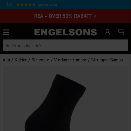
4.7
Baserat på 27231 betyg
REA – ÖVER 50% RABATT »
/
/
/
/
Alla
Kläder
Strumpor
Vardagsstrumpor
Strumpor Bambu 3-pack