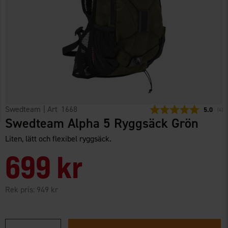
Swedteam
| Art
1668
Snittbety
5.0
(
röst
4
)
Swedteam Alpha 5 Ryggsäck Grön
Liten, lätt och flexibel ryggsäck.
699 kr
Rek pris:
949 kr