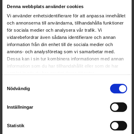
Denna webbplats använder cookies
Vi använder enhetsidentifierare för att anpassa innehållet
och annonserna till användarna, tillhandahålla funktioner
för sociala medier och analysera vår trafik. Vi
vidarebefordrar även sådana identifierare och annan
information från din enhet till de sociala medier och
annons- och analysföretag som vi samarbetar med.
Neverlost Sittunderlag
Neverlost Licensfodral
Dessa kan i sin tur kombinera informationen med annan
125 kr
149 kr
information som du har tillhandahållit eller som de har
samlat in när du har använt deras tjänster.
Liknande produkter
Läs mer om hur vi använder cookies
Samtyckesval
Nödvändig
Andra köpte även
Inställningar
Välkommen in i gänget!
Tagga dina bilder med @engelsons så kan du också synas här!
Klicka och låt dig inspireras!
Statistik