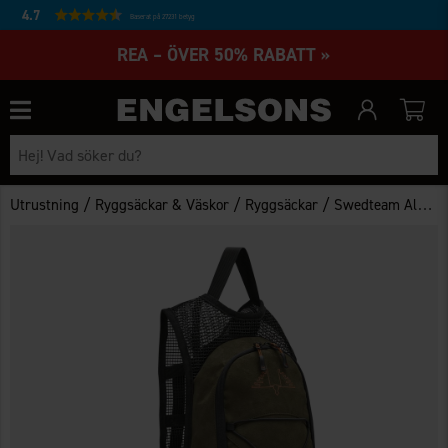
4.7
Baserat på 27231 betyg
REA – ÖVER 50% RABATT »
/
/
/
Utrustning
Ryggsäckar & Väskor
Ryggsäckar
Swedteam Alpha 5 Ryggsäck Grön