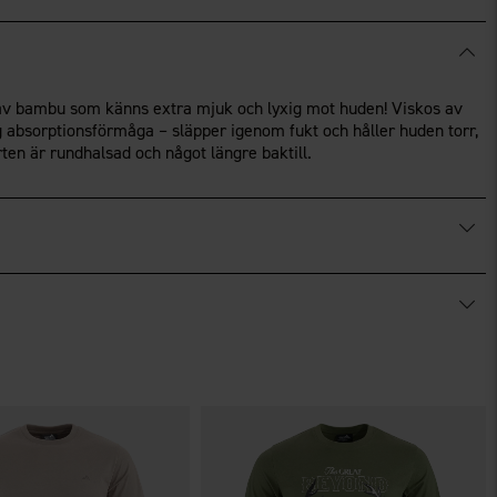
s av bambu som känns extra mjuk och lyxig mot huden! Viskos av
 absorptionsförmåga – släpper igenom fukt och håller huden torr,
ten är rundhalsad och något längre baktill.