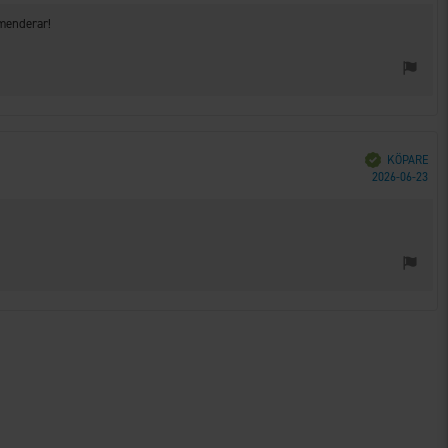
mmenderar!
Bekräftad
KÖPARE
Köp
2026-06-23