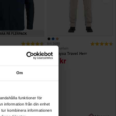
r
Betyg:
4.4 utav 5 stjärnor
3480
Betyg:
4
High Mountain
d Herr
Fritidsbyxa Travel Herr
9 kr
399 kr
Om
andahålla funktioner för
n information från din enhet
 tur kombinera informationen