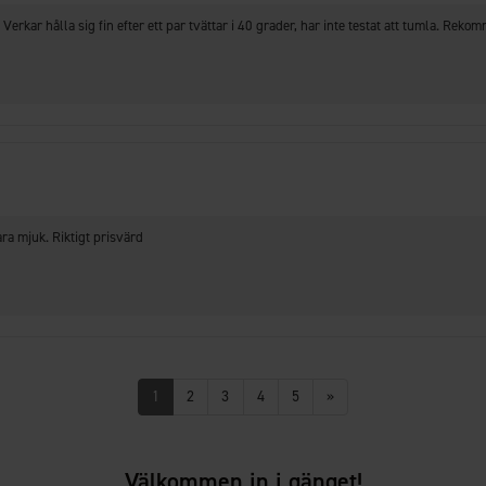
 Verkar hålla sig fin efter ett par tvättar i 40 grader, har inte testat att tumla. Reko
ara mjuk. Riktigt prisvärd
1
2
3
4
5
»
Välkommen in i gänget!