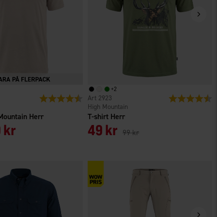
+
2
r
Betyg:
4.6 utav 5 stjärnor
2923
Betyg:
4
High Mountain
 Mountain Herr
T-shirt Herr
 kr
49 kr
99 kr