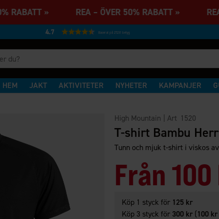
50% RABATT » REA – ÖVER 50% RABATT » REA
4.7
Baserat på 27231 betyg
HEM
JAKT
AKTIVITETER
NYHETER
KAMPANJER
G
High Mountain
| Art
1520
T-shirt Bambu Herr
Tunn och mjuk t-shirt i viskos 
Från
100 
Köp 1 styck för
125 kr
Köp 3 styck för
300 kr
(
100 kr