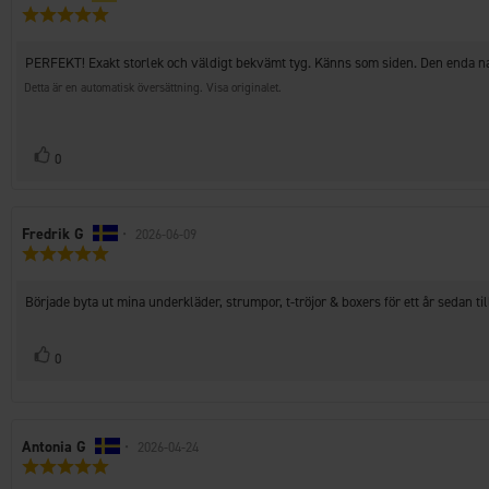
Recensionsbetyg:
5.0
utav
Recensionstext:
PERFEKT! Exakt storlek och väldigt bekvämt tyg. Känns som siden. Den enda na
5
stjärnor
Detta är en automatisk översättning. Visa originalet.
Rösta
röst(er)
0
upp
Recensionsförfattare:
Fredrik G
•
Recensionsdatum:
2026-06-09
Recensionsbetyg:
5.0
utav
Recensionstext:
Började byta ut mina underkläder, strumpor, t-tröjor & boxers för ett år sedan til
5
stjärnor
Rösta
röst(er)
0
upp
Recensionsförfattare:
Antonia G
•
Recensionsdatum:
2026-04-24
Recensionsbetyg:
5.0