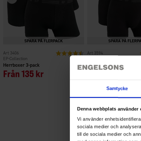
3406
Betyg:
4.4 utav 5 stjärnor
3594
EP-Collection
EP-Collection
Herrboxer 3-pack
Herrboxer Bambu 3-pack
Från
135 kr
Från
149 kr
Samtycke
Denna webbplats använder 
Vi använder enhetsidentifierar
sociala medier och analysera 
till de sociala medier och a