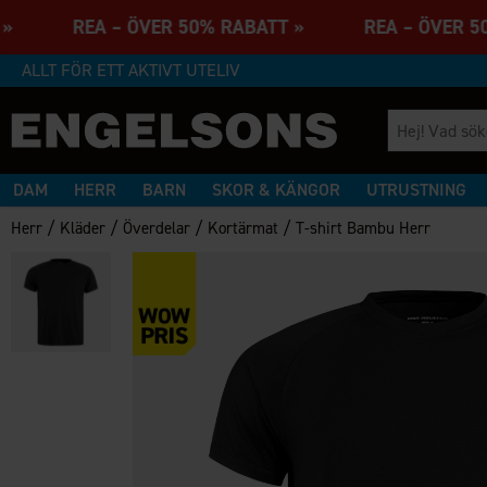
TT » REA – ÖVER 50% RABATT » REA – ÖVER 
ALLT FÖR ETT AKTIVT UTELIV
DAM
HERR
BARN
SKOR & KÄNGOR
UTRUSTNING
/
/
/
/
Herr
Kläder
Överdelar
Kortärmat
T-shirt Bambu Herr