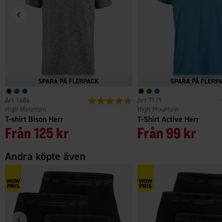
1686
Betyg:
4.6 utav 5 stjärnor
7119
High Mountain
High Mountain
T-shirt Bison Herr
T-Shirt Active Herr
Från
125 kr
Från
99 kr
Andra köpte även