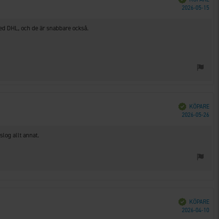
Köp
2026-05-15
ed DHL, och de är snabbare också.
Bekräftad
KÖPARE
Köp
2026-05-26
 slog allt annat.
Bekräftad
KÖPARE
Köp
2026-04-10