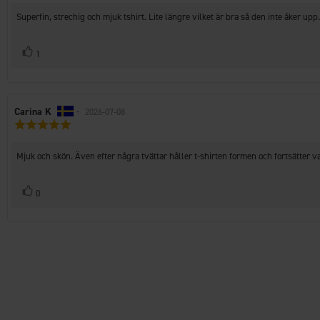
utav
Recensionstext:
Superfin, strechig och mjuk tshirt. Lite längre vilket är bra så den inte åker upp.
5
stjärnor
Rösta
röst(er)
1
upp
Recensionsförfattare:
Carina K
•
Recensionsdatum:
2026-07-08
Recensionsbetyg:
5.0
utav
Recensionstext:
Mjuk och skön. Även efter några tvättar håller t-shirten formen och fortsätter v
5
stjärnor
Rösta
röst(er)
0
upp