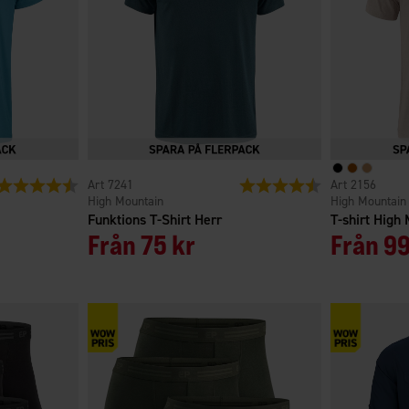
Betyg:
4.3 utav 5 stjärnor
7241
Betyg:
4.7 utav 5 stjärno
2156
High Mountain
High Mountain
Funktions T-Shirt Herr
T-shirt High
Från
75 kr
Från
99