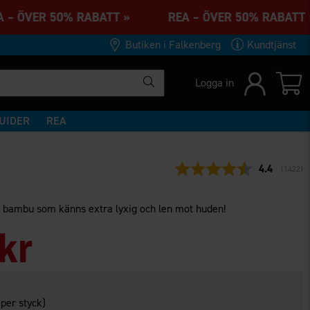
 – ÖVER 50% RABATT » REA – ÖVER 50% RABA
Butiken i Falkenberg
Kundtjänst
Logga in
UIDER
REA
Snittbetyg:
4.4
(
röster:
1422
)
av bambu som känns extra lyxig och len mot huden!
kr
per styck)