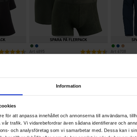
Betyg:
4.6 utav 5 stjärnor
4895
Betyg:
4.5 utav 5 stjärno
6708
EP-Collection
High Mountain
Herrboxer Bambu 3-pack
Skjorta Ölan
Från
149 kr
Från
24
Information
4.4
cookies
e för att anpassa innehållet och annonserna till användarna, tillh
Betyg:
vår trafik. Vi vidarebefordrar även sådana identifierare och anna
4.4
nnons- och analysföretag som vi samarbetar med. Dessa kan i sin
Baserat på 1422 betyg och 852
utav