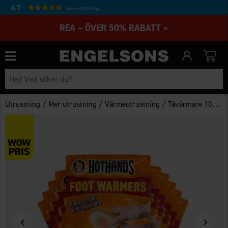
4.7
Baserat på 27231 betyg
REA – ÖVER 50% RABATT »
/
/
/
Utrustning
Mer utrustning
Värmeutrustning
Tåvärmare 10-pack