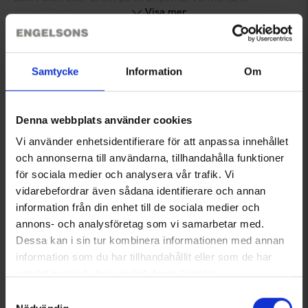
självhäftande.
Visa mer
Medeltemp. 51°C. Maxtemp. 68°C
Värmer i upp till 8 timmar. Ett par per förpackning.
Teknisk specifikation
Samtycke
Information
Om
Recensioner
Denna webbplats använder cookies
Vi använder enhetsidentifierare för att anpassa innehållet
och annonserna till användarna, tillhandahålla funktioner
Du kanske också behöver
för sociala medier och analysera vår trafik. Vi
vidarebefordrar även sådana identifierare och annan
information från din enhet till de sociala medier och
annons- och analysföretag som vi samarbetar med.
Dessa kan i sin tur kombinera informationen med annan
information som du har tillhandahållit eller som de har
samlat in när du har använt deras tjänster.
Läs mer om hur vi använder cookies
Samtyckesval