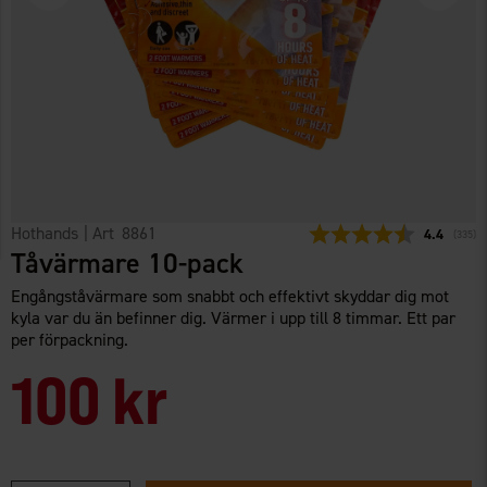
Hothands
| Art
8861
Snittbetyg:
4.4
(
röster
335
)
Tåvärmare 10-pack
Engångståvärmare som snabbt och effektivt skyddar dig mot
kyla var du än befinner dig. Värmer i upp till 8 timmar. Ett par
per förpackning.
100 kr