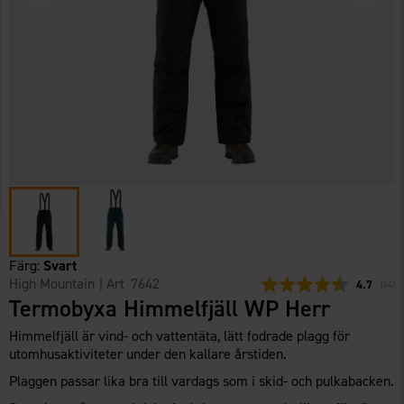
Färg:
Svart
High Mountain
| Art
7642
Snittbetyg
4.7
(
röste
64
)
Termobyxa Himmelfjäll WP Herr
Himmelfjäll är vind- och vattentäta, lätt fodrade plagg för
utomhusaktiviteter under den kallare årstiden.
Plaggen passar lika bra till vardags som i skid- och pulkabacken.