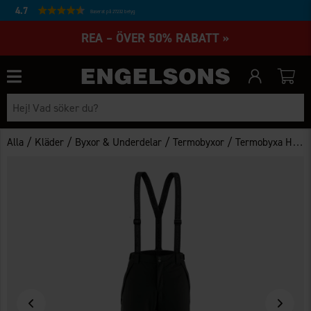
4.7
Baserat på 27232 betyg
REA – ÖVER 50% RABATT »
/
/
/
/
Alla
Kläder
Byxor & Underdelar
Termobyxor
Termobyxa Himmelfjäll WP Herr