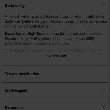
Beskrivning
Vind- och vattentäta, lätt fodrade byxor för utomhusaktiviteter
under den kallare årstiden. Plaggen passar lika bra till vardags
som i skid- och pulkabacken.
Byxan har ett
High-Tex
-membran för optimal andasfunktion.
Membranet har vattenpelare 8000 mm och andas 5000
g/m²/24h. Samtliga sömmar är tejpade.
Termobyxan har justerbara och avtagbara hängslen samt en
ställbar midja med kardborrejustering.
Visa mer
Bensluten är förstärkta för bästa slitstyrka och har en
dragkedja med kil som ökar vidden – perfekt när du behöver
plats för
Teknisk specifikation
slalompjäxor eller vinterkängor. Bensluten har även snölås
med resår.
Storleksguide
Upptill finns hällor för dig som önskar komplettera setet med
ett bälte.
Byxan har två framfickor med dragkedjor.
Recensioner