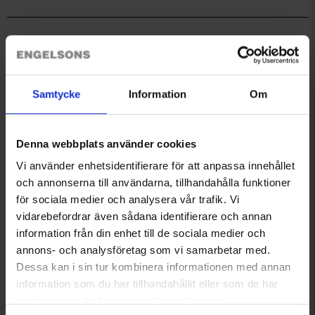
®
Fluorfri impregnering
BIONIC-FINISH
ECO
.
®
OEKO-TEX
Standard 100-certifierad.
Du kanske också behöver
Samtycke
Information
Om
Denna webbplats använder cookies
Vi använder enhetsidentifierare för att anpassa innehållet
och annonserna till användarna, tillhandahålla funktioner
för sociala medier och analysera vår trafik. Vi
vidarebefordrar även sådana identifierare och annan
Coolmaxstrumpor
Merinoull Mössa
information från din enhet till de sociala medier och
Från
66 kr
Från
149 kr
annons- och analysföretag som vi samarbetar med.
Dessa kan i sin tur kombinera informationen med annan
Liknande produkter
information som du har tillhandahållit eller som de har
samlat in när du har använt deras tjänster.