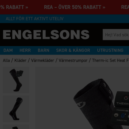
 50% RABATT » REA – ÖVER 50% RABATT » REA
ALLT FÖR ETT AKTIVT UTELIV
DAM
HERR
BARN
SKOR & KÄNGOR
UTRUSTNING
/
/
/
/
Alla
Kläder
Värmekläder
Värmestrumpor
Therm-ic Set Heat 