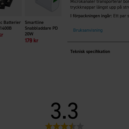
Microkanaler transporterar bo
tryckknappar längst upp på st
I förpackningen ingår:
Ett par 
c Batterier
Smartline
 1400B
Snabbladdare PD
Bruksanvisning
kr
20W
179 kr
Teknisk specifikation
3.3
Betyg: