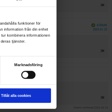
andahålla funktioner för
Bekräftad
KÖPARE
Köp
n information från din enhet
2025-01-23
 tur kombinera informationen
deras tjänster.
Marknadsföring
Tillåt alla cookies
Externt verifierad 2024-04-24