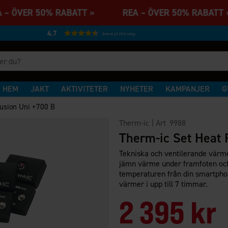
 – ÖVER 50% RABATT » REA – ÖVER 50% RABA
4.7
Baserat på 27231 betyg
HEM
JAKT
AKTIVITETER
NYHETER
KAMPANJER
G
Fusion Uni +700 B
Therm-ic
| Art
9988
Therm-ic Set Heat 
Tekniska och ventilerande värm
jämn värme under framfoten och
temperaturen från din smartpho
värmer i upp till 7 timmar.
2 395 kr