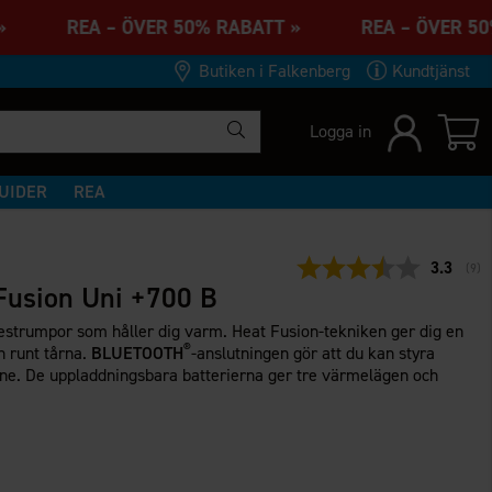
TT » REA – ÖVER 50% RABATT » REA – ÖVER 
Butiken i Falkenberg
Kundtjänst
Logga in
UIDER
REA
Snittbet
3.3
(
rös
9
)
Fusion Uni +700 B
estrumpor som håller dig varm. Heat Fusion-tekniken ger dig en
®
 runt tårna.
BLUETOOTH
-anslutningen gör att du kan styra
ne. De uppladdningsbara batterierna ger tre värmelägen och