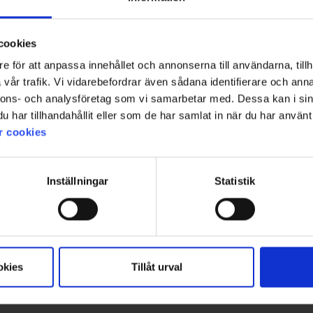
cookies
e för att anpassa innehållet och annonserna till användarna, tillh
vår trafik. Vi vidarebefordrar även sådana identifierare och anna
nnons- och analysföretag som vi samarbetar med. Dessa kan i sin
h justera via appen. Bra köp!!
har tillhandahållit eller som de har samlat in när du har använt 
r cookies
Inställningar
Statistik
te har bättre ( strumporna är ju inte dom billigaste):Mikael
okies
Tillåt urval