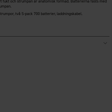
rt fukt och strumpan är anatomisk formad. Batterierna fästs med
rumpan.
strumpor, två S-pack 700 batterier, laddningskabel.