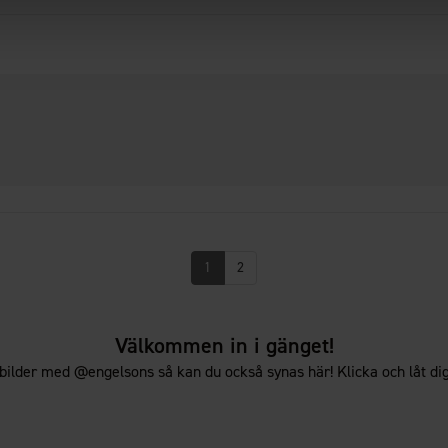
1
2
Välkommen in i gänget!
bilder med @engelsons så kan du också synas här! Klicka och låt dig