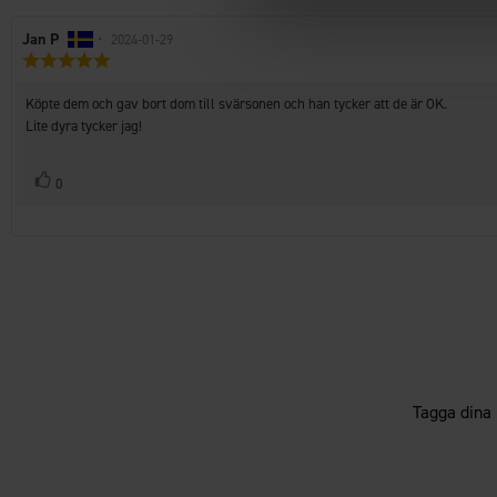
Recensionsförfattare:
Jan P
•
Recensionsdatum:
2024-01-29
Recensionsbetyg:
5.0
utav
Recensionstext:
Köpte dem och gav bort dom till svärsonen och han tycker att de är OK.
5
Lite dyra tycker jag!
stjärnor
Rösta
röst(er)
0
upp
Tagga dina 