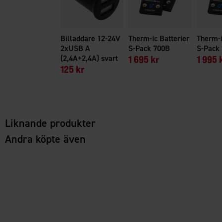
Billaddare 12-24V
Therm-ic Batterier
Therm-i
2xUSB A
S-Pack 700B
S-Pack
(2,4A+2,4A) svart
1 695 kr
1 995 
125 kr
Liknande produkter
Andra köpte även