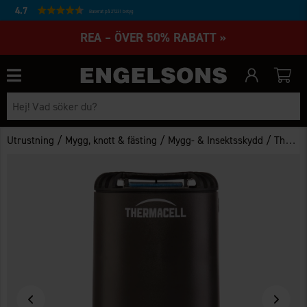
4.7
Baserat på 27231 betyg
REA – ÖVER 50% RABATT »
/
/
/
Utrustning
Mygg, knott & fästing
Mygg- & Insektsskydd
Thermacell Mini Halo, Grafit