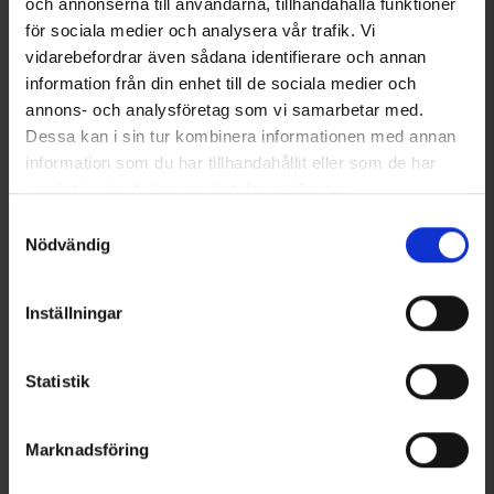
och annonserna till användarna, tillhandahålla funktioner
för sociala medier och analysera vår trafik. Vi
vidarebefordrar även sådana identifierare och annan
information från din enhet till de sociala medier och
annons- och analysföretag som vi samarbetar med.
Dessa kan i sin tur kombinera informationen med annan
information som du har tillhandahållit eller som de har
6651
Betyg:
5.0 utav 5 stjärnor
5433
Betyg:
4
Thermacell
Thermacell
samlat in när du har använt deras tjänster.
Thermacell Backpacker
Thermacell Refill 10-pack
Läs mer om hur vi använder cookies
Samtyckesval
650 kr
799 kr
Nödvändig
Andra köpte även
Inställningar
Statistik
Marknadsföring