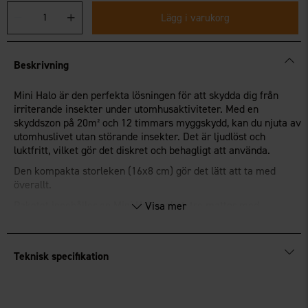
Lägg i varukorg
Beskrivning
Mini Halo är den perfekta lösningen för att skydda dig från
irriterande insekter under utomhusaktiviteter. Med en
skyddszon på 20m² och 12 timmars myggskydd, kan du njuta av
utomhuslivet utan störande insekter. Det är ljudlöst och
luktfritt, vilket gör det diskret och behagligt att använda.
Den kompakta storleken (16x8 cm) gör det lätt att ta med
överallt.
Paketet innehåller en Mini Halo-enhet, tre mattor med
Visa mer
myggskyddsmedel och en gaspatron för långvarig effekt.
Använd biocider på ett säkert sätt. Läs alltid etiketten och
produktinformationen före användning.
Teknisk specifikation