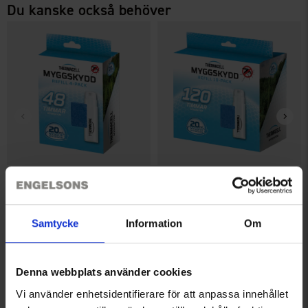
Du kanske också behöver
Thermacell Refill 4-pack
Thermacell Refill 10-pack
399 kr
799 kr
Samtycke
Information
Om
Liknande produkter
Denna webbplats använder cookies
Vi använder enhetsidentifierare för att anpassa innehållet