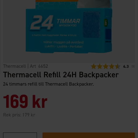
Thermacell
| Art
6652
Snittbety
4.3
(
röst
8
)
Thermacell Refill 24H Backpacker
24 timmars refill till Thermacell Backpacker.
169 kr
Rek pris:
179 kr