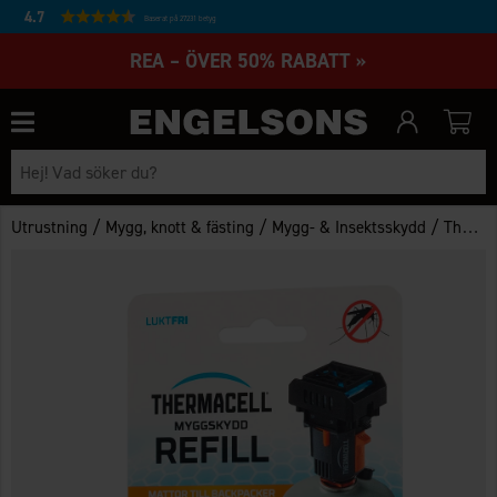
4.7
Baserat på 27231 betyg
REA – ÖVER 50% RABATT »
/
/
/
Utrustning
Mygg, knott & fästing
Mygg- & Insektsskydd
Thermacell Refill 24H Backpacker