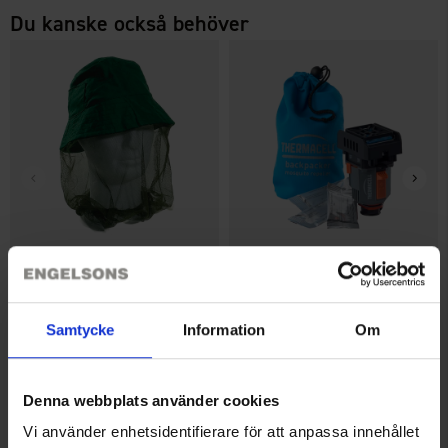
Du kanske också behöver
Mygghatt
Thermacell Backpacker
Från
35 kr
650 kr
Samtycke
Information
Om
Liknande produkter
Denna webbplats använder cookies
Vi använder enhetsidentifierare för att anpassa innehållet