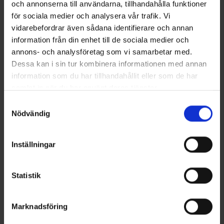
och annonserna till användarna, tillhandahålla funktioner
för sociala medier och analysera vår trafik. Vi
vidarebefordrar även sådana identifierare och annan
information från din enhet till de sociala medier och
annons- och analysföretag som vi samarbetar med.
Dessa kan i sin tur kombinera informationen med annan
information som du har tillhandahållit eller som de har
5432
Betyg:
4.7 utav 5 stjärnor
5433
Betyg:
4
Thermacell
Thermacell
samlat in när du har använt deras tjänster.
Thermacell Refill 4-pack
Thermacell Refill 10-pack
Läs mer om hur vi använder cookies
Samtyckesval
399 kr
799 kr
Nödvändig
Andra köpte även
Inställningar
Statistik
Marknadsföring