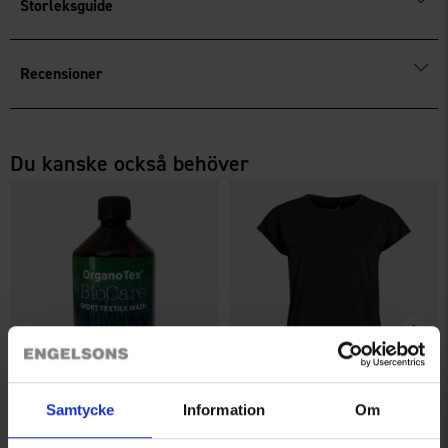
Storleksguide
Recensioner
Du kanske också behöver
Samtycke
Information
Om
OrganoTex BioCare Sport
Topp Active Dam
Textile Wash
Från
99 kr