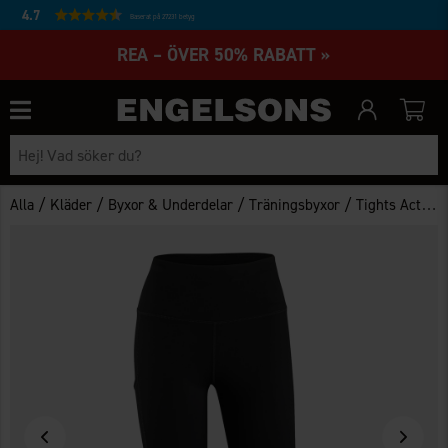
4.7
Baserat på 27231 betyg
REA – ÖVER 50% RABATT »
/
/
/
/
Alla
Kläder
Byxor & Underdelar
Träningsbyxor
Tights Active 3/4 Dam