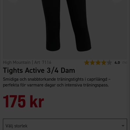
High Mountain
| Art
7116
Snittbetyg
4.0
(
röste
74
)
Tights Active 3/4 Dam
Smidiga och snabbtorkande träningstights i caprilängd –
perfekta för varmare dagar och intensiva träningspass.
175 kr
Välj storlek