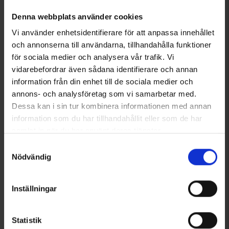
149 kr
Denna webbplats använder cookies
Liknande produkter
Vi använder enhetsidentifierare för att anpassa innehållet
och annonserna till användarna, tillhandahålla funktioner
för sociala medier och analysera vår trafik. Vi
vidarebefordrar även sådana identifierare och annan
information från din enhet till de sociala medier och
annons- och analysföretag som vi samarbetar med.
Dessa kan i sin tur kombinera informationen med annan
information som du har tillhandahållit eller som de har
samlat in när du har använt deras tjänster.
Läs mer om hur vi använder cookies
Samtyckesval
Nödvändig
7212
Betyg:
4.4 utav 5 stjärnor
7192
Betyg:
4
High Mountain
High Mountain
Vindtights Active Dam
Byxa Active Dam
Inställningar
349 kr
249 kr
Andra köpte även
Statistik