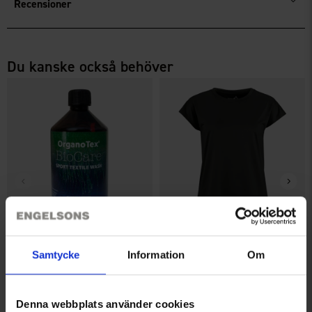
Recensioner
Du kanske också behöver
OrganoTex BioCare Sport
Topp Active Dam
Textile Wash
Från
99 kr
Samtycke
Information
Om
149 kr
Denna webbplats använder cookies
Liknande produkter