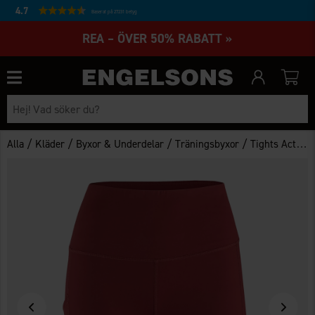
4.7
Baserat på 27231 betyg
REA – ÖVER 50% RABATT »
/
/
/
/
Alla
Kläder
Byxor & Underdelar
Träningsbyxor
Tights Active Korta Dam