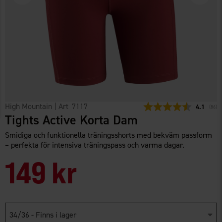
High Mountain
| Art
7117
Snittbetyg
4.1
(
röste
86
)
Tights Active Korta Dam
Smidiga och funktionella träningsshorts med bekväm passform
– perfekta för intensiva träningspass och varma dagar.
149 kr
34/36 - Finns i lager