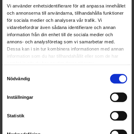
Vi använder enhetsidentifierare för att anpassa innehållet
och annonserna till användarna, tillhandahålla funktioner
för sociala medier och analysera vår trafik. Vi
vidarebefordrar även sådana identifierare och annan
information från din enhet till de sociala medier och
annons- och analysföretag som vi samarbetar med.
Dessa kan i sin tur kombinera informationen med annan
information som du har tillhandahållit eller som de har
samlat in när du har använt deras tjänster.
Läs mer om hur vi använder cookies
Samtyckesval
7116
Betyg:
4.0 utav 5 stjärnor
7126
Betyg:
3
Nödvändig
High Mountain
High Mountain
Tights Active 3/4 Dam
Shorts Active 2:1 Dam
175 kr
249 kr
Inställningar
Andra köpte även
Statistik