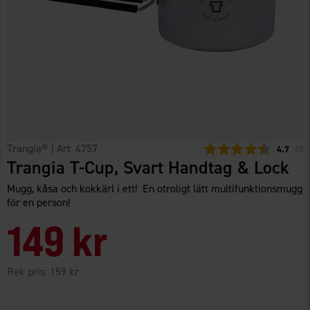
Trangia®
| Art
4757
Snittbety
4.7
(
röst
3
)
Trangia T-Cup, Svart Handtag & Lock
Mugg, kåsa och kokkärl i ett! En otroligt lätt multifunktionsmugg
för en person!
149 kr
Rek pris:
159 kr