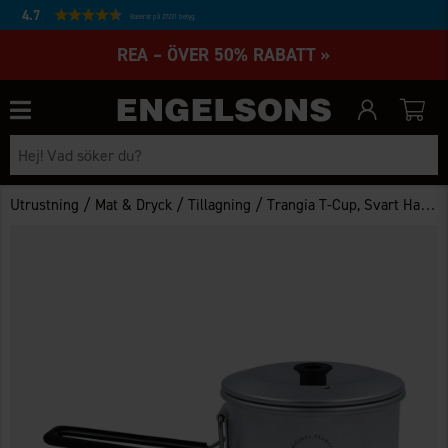
4.7
Baserat på 27231 betyg
REA – ÖVER 50% RABATT »
/
/
/
Utrustning
Mat & Dryck
Tillagning
Trangia T-Cup, Svart Handtag & Lock