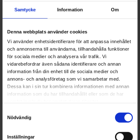
Samtycke
Information
Om
Du kanske också behöver
Denna webbplats använder cookies
Vi använder enhetsidentifierare för att anpassa innehållet
och annonserna till användarna, tillhandahålla funktioner
för sociala medier och analysera vår trafik. Vi
vidarebefordrar även sådana identifierare och annan
information från din enhet till de sociala medier och
annons- och analysföretag som vi samarbetar med.
Dessa kan i sin tur kombinera informationen med annan
information som du har tillhandahållit eller som de har
samlat in när du har använt deras tjänster.
Grower´s Cup Kaffe Brazil 2
Trangia Moment - En
Läs mer om hur vi använder cookies
Cups
Utomhuskokbok
Samtyckesval
Från
24 kr
89 kr
Nödvändig
Liknande produkter
Inställningar