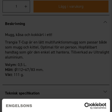
Lägg i varukorg
Beskrivning
Mugg, kåsa och kokkärl i ett!
Trangia T-Cup är en lätt multifunktionsmugg som passar både
som mugg och kittel. Optimal för en person. Hopfällbart
handtag som gör den enkel att hantera. Tillverkad av Ultralight
aluminium.
Volym:
0,5 L.
Mått:
Ø112×67/83 mm.
Vikt:
111 g.
Teknisk specifikation
Recensioner