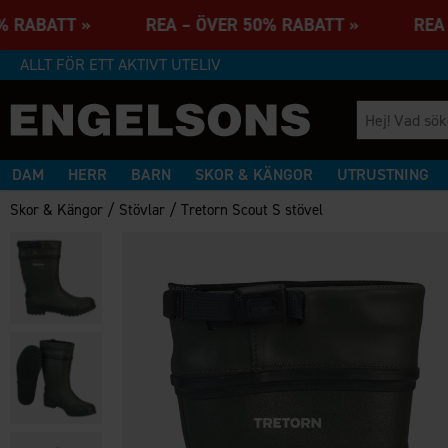
0% RABATT » REA – ÖVER 50% RABATT » REA 
ALLT FÖR ETT AKTIVT UTELIV
DAM
HERR
BARN
SKOR & KÄNGOR
UTRUSTNING
/
/
Skor & Kängor
Stövlar
Tretorn Scout S stövel