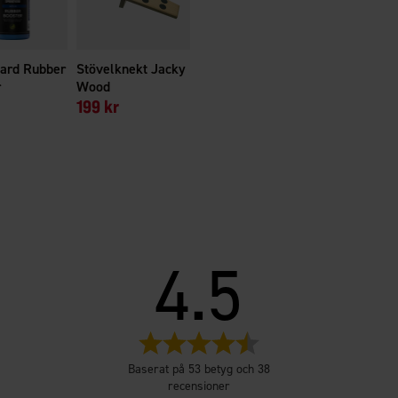
yard Rubber
Stövelknekt Jacky
r
Wood
199 kr
4.5
Betyg:
4.5
Baserat på 53 betyg och 38
utav
recensioner
5