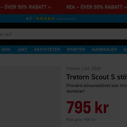
– ÖVER 50% RABATT » REA – ÖVER 50% RABAT
4.7
Baserat på 27231 betyg
HEM
JAKT
AKTIVITETER
NYHETER
KAMPANJER
G
Tretorn
| Art
2249
Tretorn Scout S stö
Prisvärd allroundstövel som triv
storlekar!
795 kr
Rek pris:
900 kr