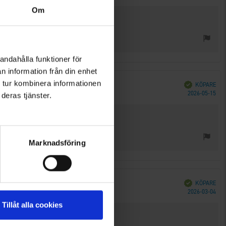
Om
andahålla funktioner för
n information från din enhet
 tur kombinera informationen
Bekräftad
KÖPARE
Köp
2026-05-15
deras tjänster.
Marknadsföring
Bekräftad
KÖPARE
Köp
2026-03-04
Tillåt alla cookies