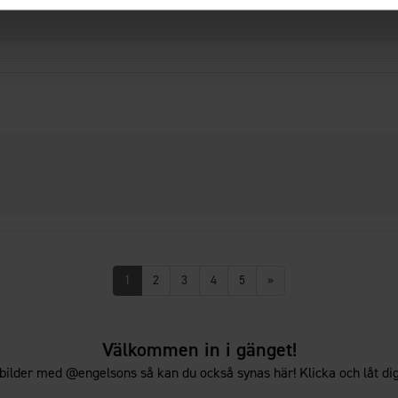
1
2
3
4
5
»
Välkommen in i gänget!
bilder med @engelsons så kan du också synas här! Klicka och låt dig