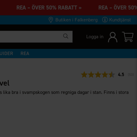
T » REA – ÖVER 50% RABATT » REA – ÖVER 5
Butiken i Falkenberg
Kundtjänst
Logga in
UIDER
REA
Snittbety
4.5
(
röst
53
)
vel
s lika bra i svampskogen som regniga dagar i stan. Finns i stora