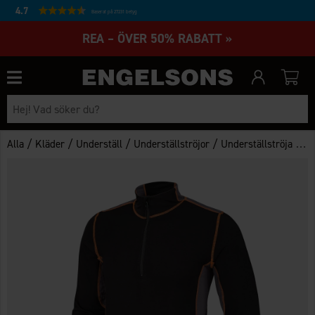
4.7
Baserat på 27231 betyg
REA – ÖVER 50% RABATT »
/
/
/
/
Alla
Kläder
Underställ
Underställströjor
Underställströja Bambu Herr