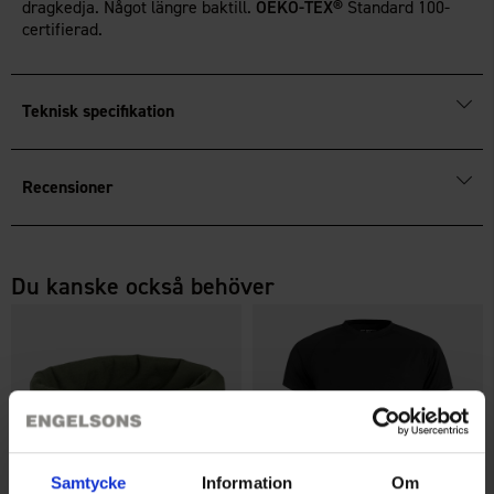
dragkedja. Något längre baktill.
OEKO-TEX®
Standard 100-
certifierad.
Teknisk specifikation
Recensioner
Du kanske också behöver
Samtycke
Information
Om