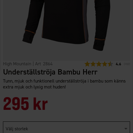
High Mountain
| Art
2864
Snittbetyg:
4.6
(
röster
102
)
Underställströja Bambu Herr
Tunn, mjuk och funktionell underställströja i bambu som känns
extra mjuk och lyxig mot huden!
295 kr
Välj storlek