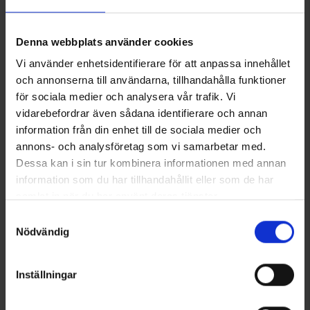
+
1
Multiscarf
T-shirt Bambu Herr
Denna webbplats använder cookies
Från
25 kr
Från
100 kr
Vi använder enhetsidentifierare för att anpassa innehållet
och annonserna till användarna, tillhandahålla funktioner
Liknande produkter
för sociala medier och analysera vår trafik. Vi
vidarebefordrar även sådana identifierare och annan
information från din enhet till de sociala medier och
annons- och analysföretag som vi samarbetar med.
Dessa kan i sin tur kombinera informationen med annan
information som du har tillhandahållit eller som de har
samlat in när du har använt deras tjänster.
Läs mer om hur vi använder cookies
Samtyckesval
Nödvändig
2865
Betyg:
4.7 utav 5 stjärnor
1570
Betyg:
4
Inställningar
High Mountain
High Mountain
Underställsbyxa Bambu Herr
Underställ Bambu Helags Herr