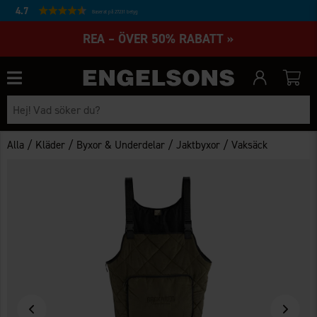
4.7
Baserat på 27231 betyg
REA – ÖVER 50% RABATT »
/
/
/
/
Alla
Kläder
Byxor & Underdelar
Jaktbyxor
Vaksäck