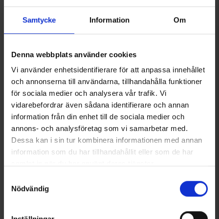
Recensioner
Samtycke
Information
Om
Denna webbplats använder cookies
Du kanske också behöver
Vi använder enhetsidentifierare för att anpassa innehållet
och annonserna till användarna, tillhandahålla funktioner
för sociala medier och analysera vår trafik. Vi
vidarebefordrar även sådana identifierare och annan
information från din enhet till de sociala medier och
annons- och analysföretag som vi samarbetar med.
Dessa kan i sin tur kombinera informationen med annan
information som du har tillhandahållit eller som de har
samlat in när du har använt deras tjänster.
Läs mer om hur vi använder cookies
Samtyckesval
Vinterstövlar PU
Handvärmare
Nödvändig
750 kr
14 kr
Inställningar