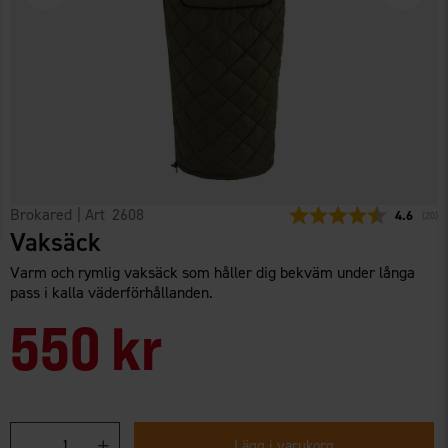
Brokared
| Art
2608
Snittbetyg
4.6
(
röste
20
)
Vaksäck
Varm och rymlig vaksäck som håller dig bekväm under långa
pass i kalla väderförhållanden.
550 kr
Lägg i varukorg