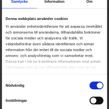
Fylld med konkreta tips och exempel för vardagens
Samtycke
Information
Om
utmaningar
Du kanske också behöver
Denna webbplats använder cookies
Vi använder enhetsidentifierare för att anpassa innehållet
och annonserna till användarna, tillhandahålla funktioner
för sociala medier och analysera vår trafik. Vi
vidarebefordrar även sådana identifierare och annan
information från din enhet till de sociala medier och
annons- och analysföretag som vi samarbetar med.
Dessa kan i sin tur kombinera informationen med annan
information som du har tillhandahållit eller som de har
samlat in när du har använt deras tjänster.
Dogman Retrieverkoppel Iris
Hundspiral
Från
40 kr
35 kr
Läs mer om hur vi använder cookies
Samtyckesval
Nödvändig
Liknande produkter
Andra köpte även
Inställningar