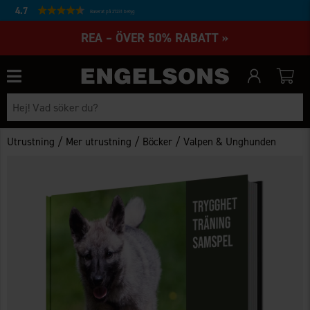
4.7
Baserat på 27231 betyg
REA – ÖVER 50% RABATT »
/
/
/
Utrustning
Mer utrustning
Böcker
Valpen & Unghunden