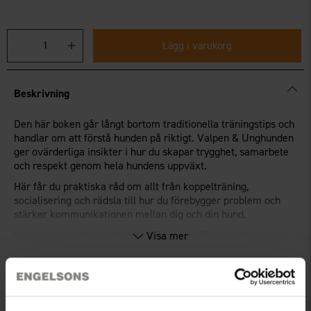
Lägg i varukorg
Beskrivning
Den här boken går långt bortom traditionella träningstips och
handlar om att förstå hunden på riktigt. Valpen & Unghunden
ger ovärderliga insikter i hur du skapar trygghet, samarbete
och respekt genom hela hundens uppväxt.
Här får du praktiska råd om allt från koppelträning,
socialisering och rädsla till hur du förebygger problem och
stärker kommunikationen mellan dig och din hund.
Med sitt empatiska och pedagogiska upplägg är boken en skatt
Visa mer
för både nya och erfarna hundägare. Den lär dig inte bara hur
du tränar – utan varför det fungerar.
Handbok för valp- och unghundsperioden
Teknisk specifikation
Bygger på förståelse, respekt och positiv träning