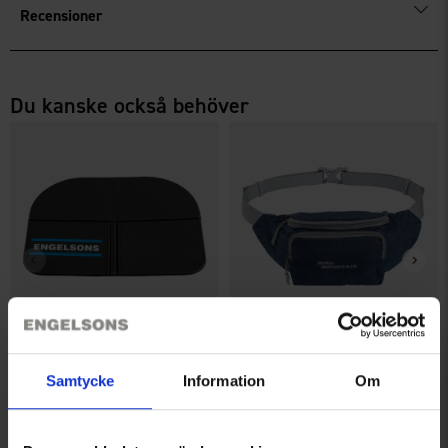
Recensioner
Du kanske också behöver
Sittunderlag Engelsons
Midjeväska Liten
19 kr
99 kr
Samtycke
Information
Om
Liknande produkter