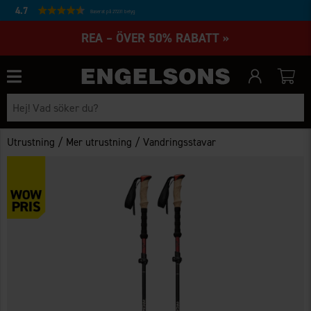
4.7
Baserat på 27231 betyg
REA – ÖVER 50% RABATT »
/
/
Utrustning
Mer utrustning
Vandringsstavar