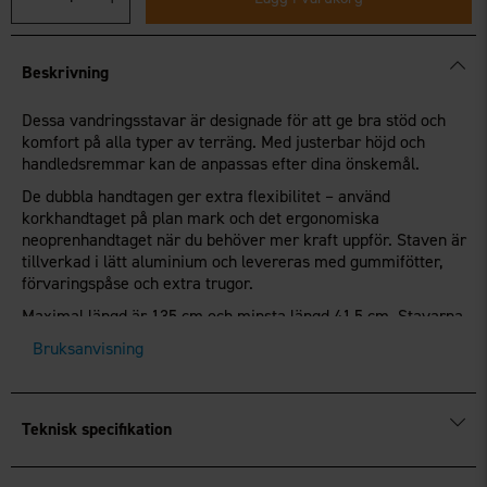
Beskrivning
Dessa vandringsstavar är designade för att ge bra stöd och
komfort på alla typer av terräng. Med justerbar höjd och
handledsremmar kan de anpassas efter dina önskemål.
De dubbla handtagen ger extra flexibilitet – använd
korkhandtaget på plan mark och det ergonomiska
neoprenhandtaget när du behöver mer kraft uppför. Staven är
tillverkad i lätt aluminium och levereras med gummifötter,
förvaringspåse och extra trugor.
Maximal längd är 135 cm och minsta längd 41,5 cm. Stavarna
väger 588 g per par.
Bruksanvisning
Teknisk specifikation