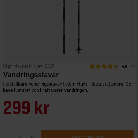
High Mountain
| Art
2327
Snittbetyg
4.5
(
röste
67
)
Vandringsstavar
Ihopfällbara vandringsstavar i aluminium – lätta att justera. Ger
både komfort och kraft under vandringen.
299 kr
Lägg i varukorg