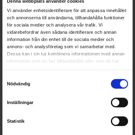
Denna webbplats använder cookies
Vi använder enhetsidentifierare för att anpassa innehållet
och annonserna till användarna, tillhandahålla funktioner
för sociala medier och analysera vår trafik. Vi
vidarebefordrar även sådana identifierare och annan
information från din enhet till de sociala medier och
annons- och analysföretag som vi samarbetar med.
Dessa kan i sin tur kombinera informationen med annan
information som du har tillhandahållit eller som de har
samlat in när du har använt deras tjänster.
1249
Betyg:
4.3 utav 5 stjärnor
8784
Betyg:
3
Läs mer om hur vi använder cookies
Samtyckesval
Silva
Engelsons
Silva Walking Pole
Sittunderlag Engelsons
Nödvändig
Gummiskydd 2-pack
19 kr
99 kr
Inställningar
Andra köpte även
Statistik