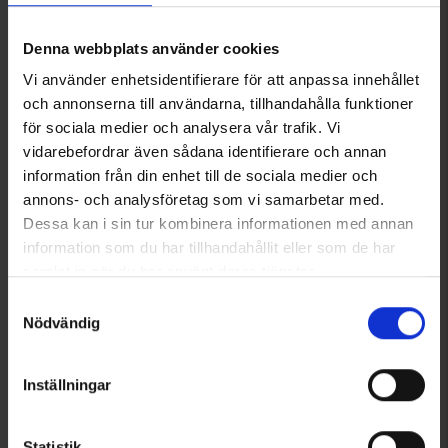
Handvärmare
Tåvärmare
14 kr
14 kr
Denna webbplats använder cookies
Vi använder enhetsidentifierare för att anpassa innehållet
Liknande produkter
och annonserna till användarna, tillhandahålla funktioner
för sociala medier och analysera vår trafik. Vi
vidarebefordrar även sådana identifierare och annan
information från din enhet till de sociala medier och
annons- och analysföretag som vi samarbetar med.
Dessa kan i sin tur kombinera informationen med annan
information som du har tillhandahållit eller som de har
samlat in när du har använt deras tjänster.
Läs mer om hur vi använder cookies
Samtyckesval
Nödvändig
8501
Betyg:
4.3 utav 5 stjärnor
8502
Betyg:
4
High Mountain
High Mountain
Inställningar
Värmehandskar Klövsjö WP
Värmevantar Björnriket WP
999 kr
999 kr
Statistik