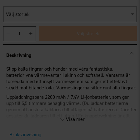
Välj storlek
Välj storlek
Beskrivning
Slipp kalla fingrar och händer med våra fantastiska,
batteridrivna värmevantar i skinn och softshell. Vantarna är
försedda med ett insytt värmesystem som ger ett effektivt
skydd mot bitande kyla. Värmeslingorna sitter runt alla fingrar.
Uppladdningsbara 2200 mAh / 7,4V Li-jonbatterier, som ger
upp till 5,5 timmars behaglig värme. (Du laddar batterierna
genom att ansluta kablarna till uttagen på batterierna. Därefter
ansluter du laddaren till ett uttag.) En knapptryckning är allt
Visa mer
som krävs för att sätta på värmen.
Kan ställas i tre effektlägen (låg, mellan och hög), för jämn och
Bruksanvisning
®
behaglig värmedistribution. Isolerade med
Dupont™ Sorona
,