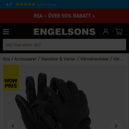
4.7
Baserat på 27231 betyg
REA – ÖVER 50% RABATT »
/
/
/
/
Alla
Accessoarer
Handskar & Vantar
Värmehandskar
Värmehandskar Branäs WP