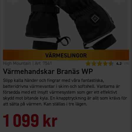
High Mountain
| Art
7541
Snittbetyg
4.2
(
röste
75
)
Värmehandskar Branäs WP
Slipp kalla händer och fingrar med våra fantastiska,
batteridrivna värmevantar i skinn och softshell. Vantarna är
försedda med ett insytt värmesystem som ger ett effektivt
skydd mot bitande kyla. En knapptryckning är allt som krävs för
att sätta på värmen. Kan ställas i tre lägen.
1 099 kr