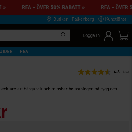
ATT » REA – ÖVER 50% RABATT » REA – ÖVER
Butiken i Falkenberg
Kundtjänst
Logga in
UIDER
REA
Snittbety
4.6
(
röst
34
)
 enklare att bärga vilt och minskar belastningen på rygg och
kr