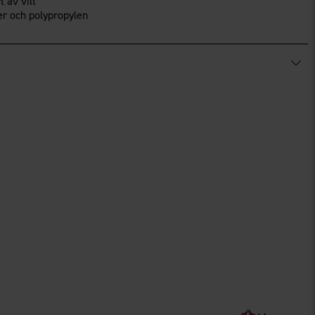
t av vilt
ter och polypropylen