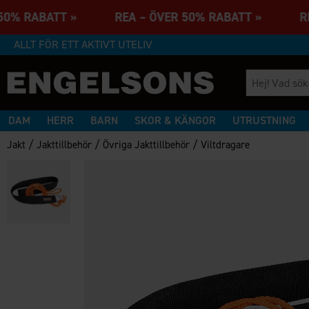
 50% RABATT » REA – ÖVER 50% RABATT » RE
ALLT FÖR ETT AKTIVT UTELIV
DAM
HERR
BARN
SKOR & KÄNGOR
UTRUSTNING
/
/
/
Jakt
Jakttillbehör
Övriga Jakttillbehör
Viltdragare