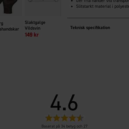
Ger fria händer vid transpor
Slitstarkt material i polyes
Slaktgalge
rg
Teknisk specifikation
Vildsvin
shandskar
149 kr
4.6
Betyg:
4.6
Baserat på 34 betyg och 27
utav