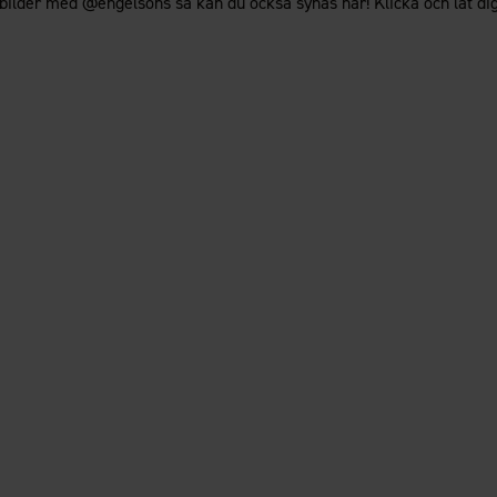
bilder med @engelsons så kan du också synas här! Klicka och låt dig