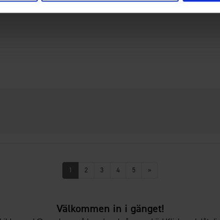
l jaktkamrater som saknar egna.
1
2
3
4
5
»
Välkommen in i gänget!