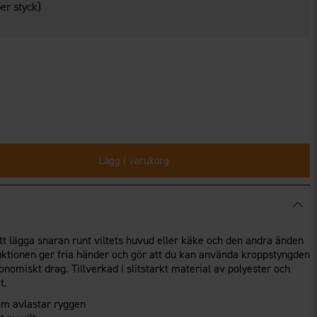
er styck)
Lägg i varukorg
t lägga snaran runt viltets huvud eller käke och den andra änden
uktionen ger fria händer och gör att du kan använda kroppstyngden
onomiskt drag. Tillverkad i slitstarkt material av polyester och
t.
om avlastar ryggen