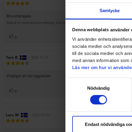
Recensionsbetyg:
5.0
Samtycke
utav
Recensionstext:
Bra viltdragare
5
stjärnor
Detta är en automatisk översättning. Visa originalet.
Denna webbplats använder 
Rösta
röst(er)
0
Vi använder enhetsidentifierar
upp
sociala medier och analysera 
till de sociala medier och a
Recensionsförfattare:
Tore B
•
Recensionsdatum:
2025-11-19
med annan information som du 
Recensionsbetyg:
4.0
Läs mer om hur vi använde
utav
Recensionstext:
Praktigst att hai ryggsäcken
5
Samtyckesval
stjärnor
Nödvändig
Rösta
röst(er)
0
upp
Recensionsförfattare:
Lars W
•
Recensionsdatum:
2025-09-23
Recensionsbetyg:
Endast nödvändiga co
5.0
utav