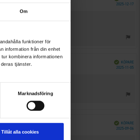
Köp
2025-12-17
Om
andahålla funktioner för
n information från din enhet
 tur kombinera informationen
Bekräftad
KÖPARE
deras tjänster.
Köp
2025-11-05
Marknadsföring
Bekräftad
KÖPARE
Köp
2025-09-06
Tillåt alla cookies