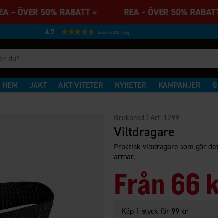
A – ÖVER 50% RABATT » REA – ÖVER 50% RAB
4.7
Baserat på 27231 betyg
HEM
JAKT
AKTIVITETER
NYHETER
KAMPANJER
G
Brokared
| Art
1299
Viltdragare
Praktisk viltdragare som gör det
armar.
Från
66 
Köp 1 styck för
99 kr