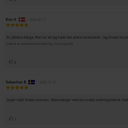
upp
Recensionsförfattare:
Kim O
•
Recensionsdatum:
2026-02-17
Recensionsbetyg:
5.0
utav
Recensionstext:
En jättebra känga. Men tur att jag hade läst andra recensioner. Jag brukar ha st
5
stjärnor
Detta är en automatisk översättning. Visa originalet.
Rösta
röst(er)
0
upp
Recensionsförfattare:
Sebastian B
•
Recensionsdatum:
2025-12-18
Recensionsbetyg:
5.0
utav
Recensionstext:
Super nöjd! Snabb leverans. Sköna kängor med bra snabb snörningsteknik. Hade
5
stjärnor
Rösta
röst(er)
1
upp