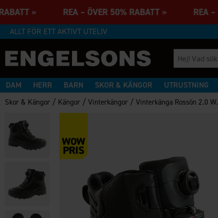
% RABATT » REA – ÖVER 50% RABATT » REA –
ALLT FÖR ETT AKTIVT UTELIV
DAM
HERR
BARN
SKOR & KÄNGOR
UTRUSTNING
/
/
/
Skor & Kängor
Kängor
Vinterkängor
Vinterkänga Rossön 2.0 W