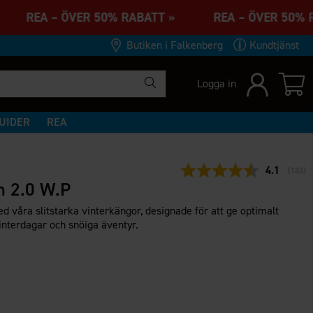
» REA – ÖVER 50% RABATT » REA – ÖVER 50%
Butiken i Falkenberg
Kundtjänst
Logga in
UIDER
REA
Snittbetyg
4.1
(
röster
133
)
n 2.0 W.P
d våra slitstarka vinterkängor, designade för att ge optimalt
interdagar och snöiga äventyr.