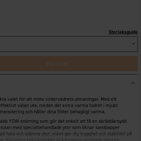
Storleksguide
Välj storlek
kta valet för att möta vintervädrets utmaningar. Med ett
ffektivt vätan ute, medan det extra varma fodret i mjukt
meisolering och håller dina fötter behagligt varma.
abb YOW-snörning som gör det enkelt att få en skräddarsydd
sulan med specialbehandlade ytor som liknar sandpapper
på hala och ojämna ytor, vilket ger dig trygghet och stabilitet på
igar. För extra bekvämlighet är kängorna utrustade med en