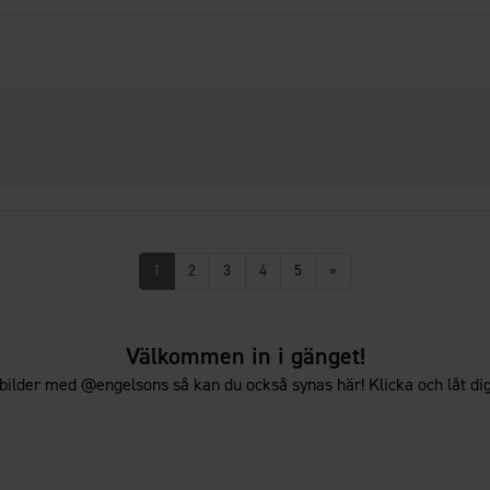
1
2
3
4
5
»
Välkommen in i gänget!
bilder med @engelsons så kan du också synas här! Klicka och låt dig