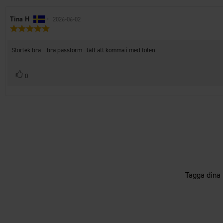
Recensionsförfattare:
Tina H
•
Recensionsdatum:
2026-06-02
Recensionsbetyg:
5.0
utav
Recensionstext:
Storlek bra bra passform lätt att komma i med foten
5
stjärnor
Rösta
röst(er)
0
upp
Tagga dina 