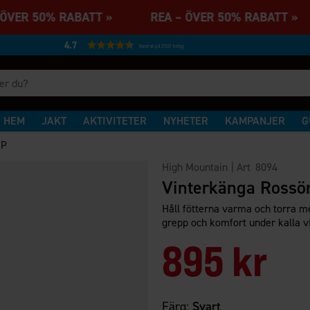
 ÖVER 50% RABATT » REA – ÖVER 50% RABATT 
4.7
Baserat på 27231 betyg
HEM
JAKT
AKTIVITETER
NYHETER
KAMPANJER
G
.P
High Mountain
| Art
8094
Vinterkänga Rossö
Håll fötterna varma och torra me
grepp och komfort under kalla v
895 kr
Färg:
Svart