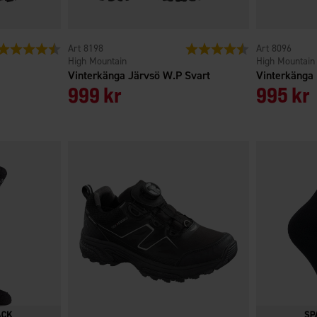
Betyg:
4.3 utav 5 stjärnor
8198
Betyg:
4.4 utav 5 stjärno
8096
High Mountain
High Mountain
Vinterkänga Järvsö W.P Svart
Vinterkänga
999 kr
995 kr