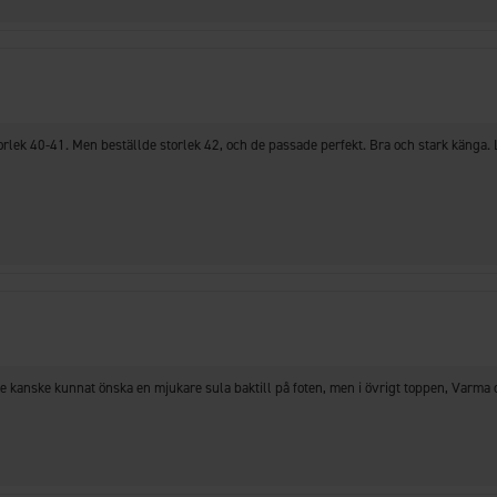
orlek 40-41. Men beställde storlek 42, och de passade perfekt. Bra och stark känga. L
 kanske kunnat önska en mjukare sula baktill på foten, men i övrigt toppen, Varma