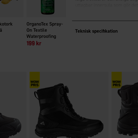
uttagbar innersula som gör det
Fluorfri impregnering
BIONIC-
kotork
OrganoTex Spray-
ä
On Textile
Teknisk specifikation
Waterproofing
199 kr