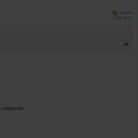
Bekräftad
KÖPARE
Köp
2026-05-20
 inspireras!