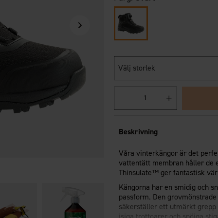
Välj storlek
Beskrivning
Våra vinterkängor är det perfe
vattentätt membran håller de e
Thinsulate™ ger fantastisk vär
Kängorna har en smidig och sn
passform. Den grovmönstrade 
säkerställer ett utmärkt grepp 
isiga trottoarer och snöiga st