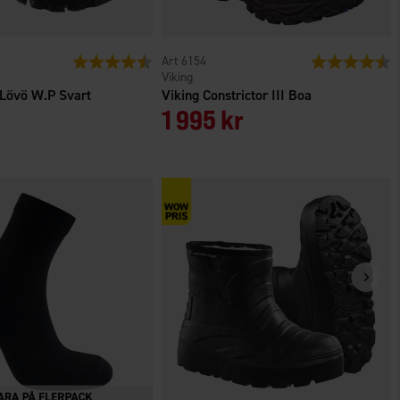
r
Betyg:
4.6 utav 5 stjärnor
6154
Betyg:
4
Viking
 Lövö W.P Svart
Viking Constrictor III Boa
1 995 kr