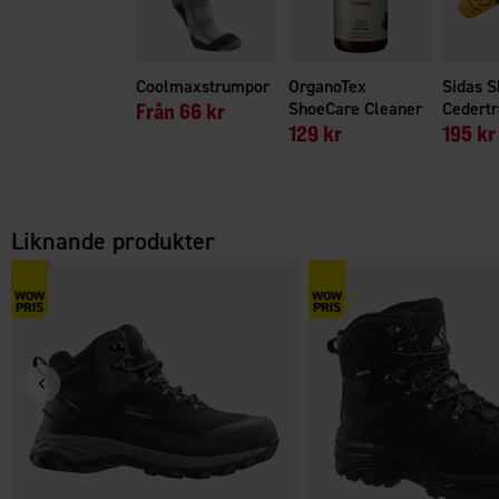
Coolmaxstrumpor
OrganoTex
Sidas S
Från
66 kr
ShoeCare Cleaner
Cedertr
129 kr
195 kr
Liknande produkter