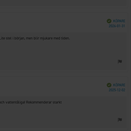
Bekräftad
KÖPARE
Köp
2026-01-31
ite stel i början, men blir mjukare med tiden.
Bekräftad
KÖPARE
Köp
2025-12-02
 och vattentåliga! Rekommenderar starkt