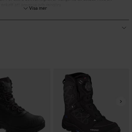
 enkelt att anpassa och rengöra.
Visa mer
®
FINISH
ECO.