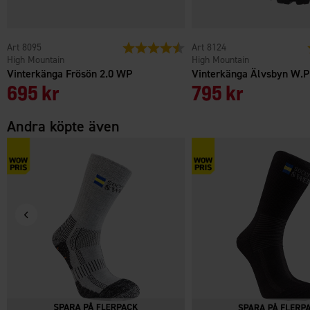
8095
Betyg:
4.3 utav 5 stjärnor
8124
High Mountain
High Mountain
Vinterkänga Frösön 2.0 WP
Vinterkänga Älvsbyn W.P
695 kr
795 kr
Andra köpte även