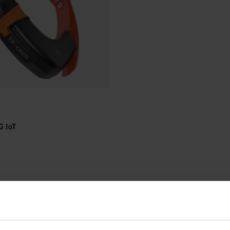
G IoT