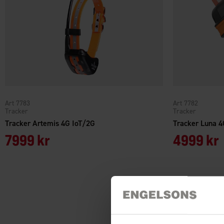
Art 7783
Art 7782
Tracker
Tracker
Tracker Artemis 4G IoT/2G
Tracker Luna 4
7999 kr
4999 kr