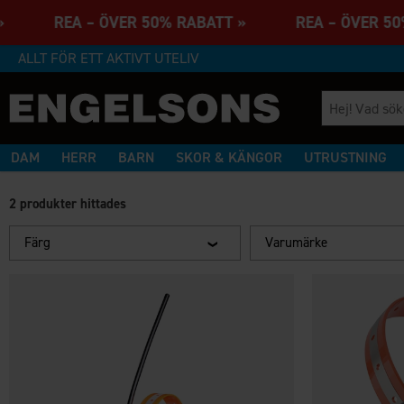
TT » REA – ÖVER 50% RABATT » REA – ÖVER 
ALLT FÖR ETT AKTIVT UTELIV
DAM
HERR
BARN
SKOR & KÄNGOR
UTRUSTNING
2 produkter hittades
Färg
Varumärke