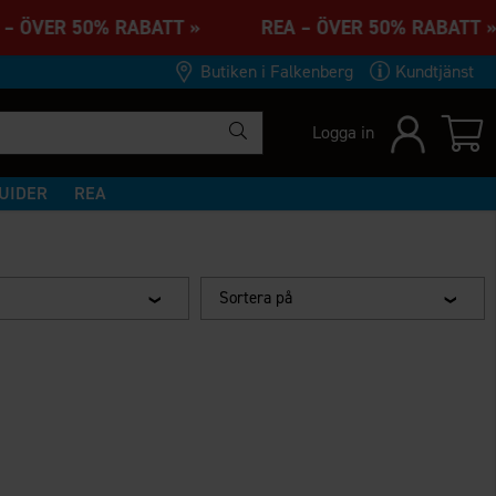
 – ÖVER 50% RABATT » REA – ÖVER 50% RABA
Butiken i Falkenberg
Kundtjänst
Logga in
UIDER
REA
Sortera på