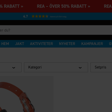
50% RABATT » REA – ÖVER 50% RABATT » REA
4.7
Baserat på 27231 betyg
HEM
JAKT
AKTIVITETER
NYHETER
KAMPANJER
G
Kategori
Setpris