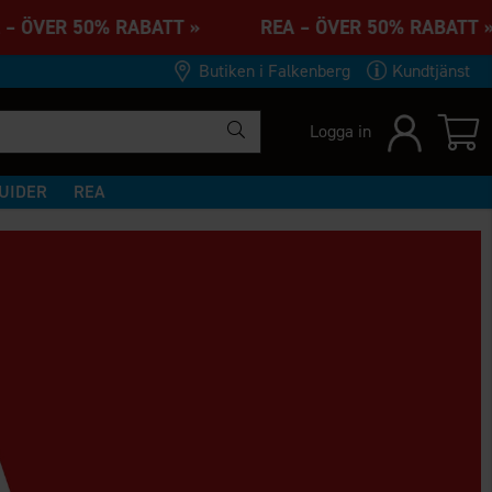
 ÖVER 50% RABATT » REA – ÖVER 50% RABATT
Butiken i Falkenberg
Kundtjänst
Logga in
UIDER
REA