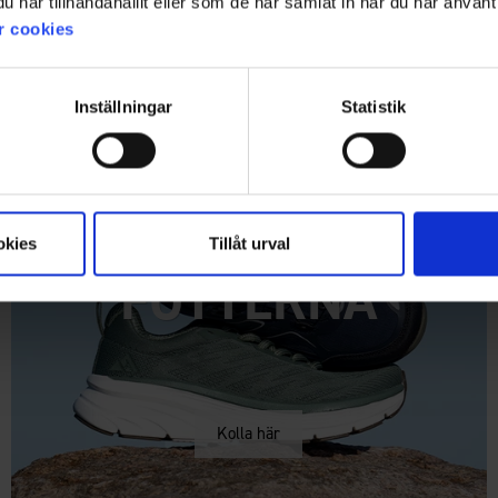
har tillhandahållit eller som de har samlat in när du har använt 
r cookies
Inställningar
Statistik
SKÖNT PÅ
okies
Tillåt urval
FÖTTERNA
Kolla här