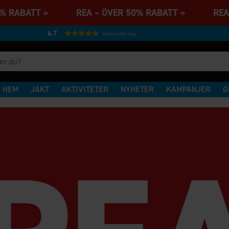
% RABATT » REA – ÖVER 50% RABATT » REA –
4.7
Baserat på 27231 betyg
HEM
JAKT
AKTIVITETER
NYHETER
KAMPANJER
G