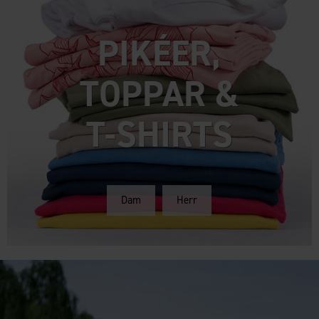
PIKÉER,
TOPPAR &
T-SHIRTS
Dam
Herr