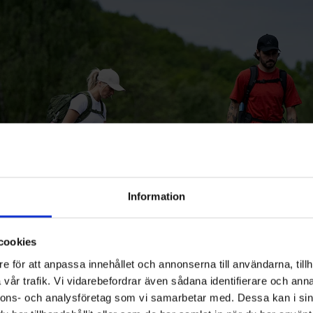
ÄSTA ÄVENTYR BÖR
Allt för vandring & friluftsliv
Information
cookies
r & skor
Ryggsäckar
Mat & dryck
Kartor & böck
e för att anpassa innehållet och annonserna till användarna, tillh
vår trafik. Vi vidarebefordrar även sådana identifierare och anna
nnons- och analysföretag som vi samarbetar med. Dessa kan i sin