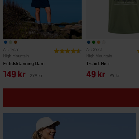
Art 1459
Art 2923
Betyg:
4.4 utav 5 stjärnor
B
High Mountain
High Mountain
Fritidsklänning Dam
T-shirt Herr
149 kr
49 kr
299 kr
99 kr