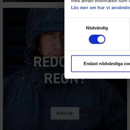
med annan information som du 
Läs mer om hur vi använde
Samtyckesval
Nödvändig
REDO FÖR
Endast nödvändiga co
REGN?
Kolla här