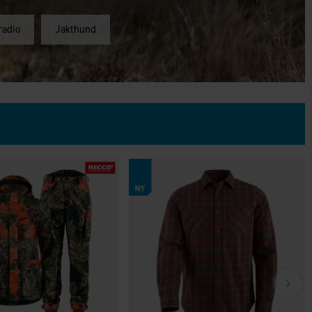
radio
Jakthund