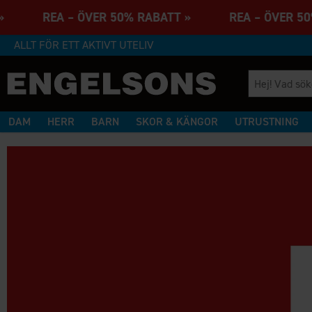
 » REA – ÖVER 50% RABATT » REA – ÖVER 50
ALLT FÖR ETT AKTIVT UTELIV
DAM
HERR
BARN
SKOR & KÄNGOR
UTRUSTNING