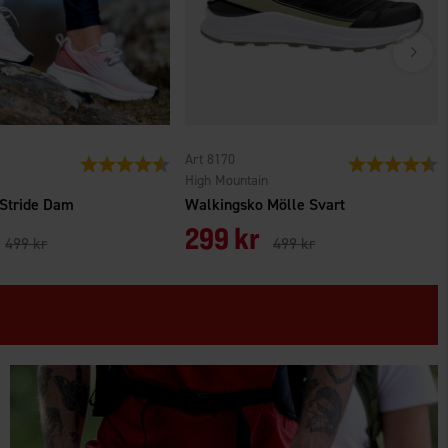
Art 8170
Betyg:
4.5 utav 5 stjärnor
Betyg:
4
n
High Mountain
Stride Dam
Walkingsko Mölle Svart
299 kr
499 kr
499 kr