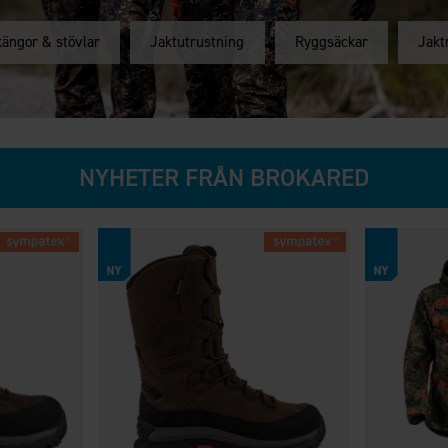
kängor & stövlar
Jaktutrustning
Ryggsäckar
Jakt
NYHETER FRÅN BROKARED