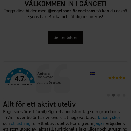
VÄLKOMMEN IN I GÄNGET!
Tagga dina bilder med
@engelsons #engelsons
så kan du också
synas här. Klicka och låt dig inspireras!
Se fler bilder
Författare:
Anita a
4.7
Datum:
2026-07-20
/5
Text:
lätt att beställa
BASERAT PÅ 27231 BETYG
Byt
Byt
Byt
Byt
till
till
till
till
Allt för ett aktivt uteliv
#
#
#
#
rekommendatio
rekommenda
rekomme
rekom
Engelsons är ett familjeägt e-handelsföretag som grundades
1974. I över 50 år har vi levererat högkvalitativa
kläder
,
skor
och
utrustning
för ett aktivt uteliv. För dig som
jagar
erbjuder vi
ett stort utbud av jaktställ, funktionella jaktkläder och utrustning