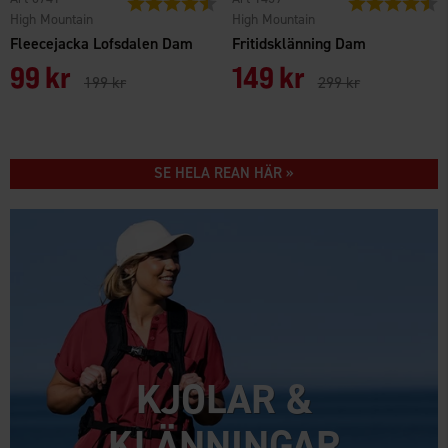
High Mountain
High Mountain
Fleecejacka Lofsdalen Dam
Fritidsklänning Dam
99 kr
149 kr
199 kr
299 kr
SE HELA REAN HÄR »
KJOLAR &
KLÄNNINGAR