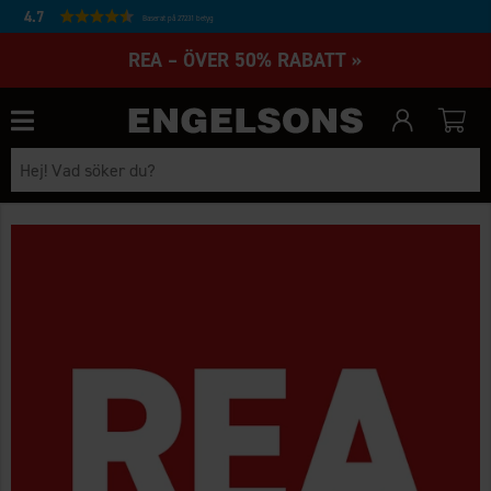
4.7
Baserat på 27231 betyg
REA – ÖVER 50% RABATT »