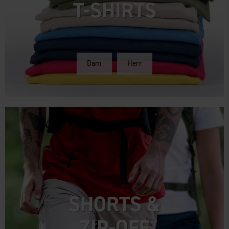
T-SHIRTS
Dam
Herr
SHORTS &
ZIP-OFF