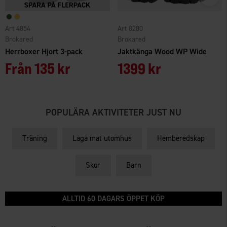
Art 4854
Art 8280
Brokared
Brokared
Herrboxer Hjort 3-pack
Jaktkänga Wood WP Wide
Från
135 kr
1399 kr
POPULÄRA AKTIVITETER JUST NU
Träning
Laga mat utomhus
Hemberedskap
Skor
Barn
ALLTID 60 DAGARS ÖPPET KÖP