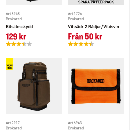
6948
1724
Brokared
Brokared
Bilsätesskydd
Viltsäck 2 Rådjur/Vildsvin
129 kr
Från
50 kr
Betyg:
3.6 utav 5 stjärnor
Betyg:
4.4 utav 5 stjärnor
2917
6943
Brokared
Brokared