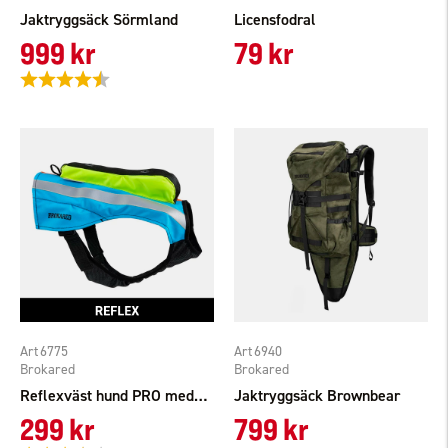
Jaktryggsäck Sörmland
Licensfodral
999 kr
79 kr
Betyg:
4.4 utav 5 stjärnor
6775
6940
Brokared
Brokared
Reflexväst hund PRO med GPS ficka
Jaktryggsäck Brownbear
299 kr
799 kr