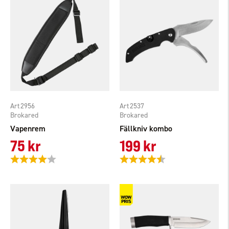
2956
2537
Brokared
Brokared
Vapenrem
Fällkniv kombo
75 kr
199 kr
Betyg:
4.0 utav 5 stjärnor
Betyg:
4.7 utav 5 stjärnor