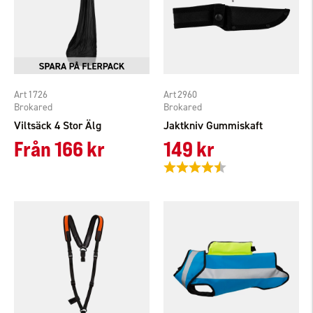
1726
2960
Brokared
Brokared
Viltsäck 4 Stor Älg
Jaktkniv Gummiskaft
Från
166 kr
149 kr
Betyg:
4.6 utav 5 stjärnor