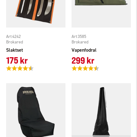
4242
3585
Brokared
Brokared
Slaktset
Vapenfodral
175 kr
299 kr
Betyg:
4.3 utav 5 stjärnor
Betyg:
4.6 utav 5 stjärnor