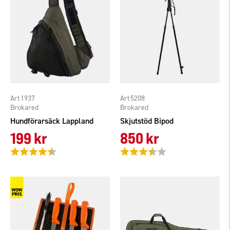
1937
5208
Brokared
Brokared
Hundförarsäck Lappland
Skjutstöd Bipod
199 kr
850 kr
Betyg:
4.3 utav 5 stjärnor
Betyg:
3.8 utav 5 stjärnor