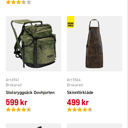
Betyg:
3.7 utav 5 stjärnor
6941
5564
Brokared
Brokared
Stolsryggsäck Dovhjorten
Skinnförkläde
599 kr
499 kr
Betyg:
4.2 utav 5 stjärnor
Betyg:
4.7 utav 5 stjärnor