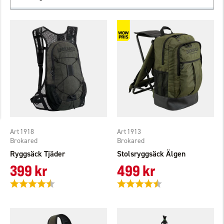
1918
1913
Brokared
Brokared
Ryggsäck Tjäder
Stolsryggsäck Älgen
399 kr
499 kr
Betyg:
4.8 utav 5 stjärnor
Betyg:
4.3 utav 5 stjärnor