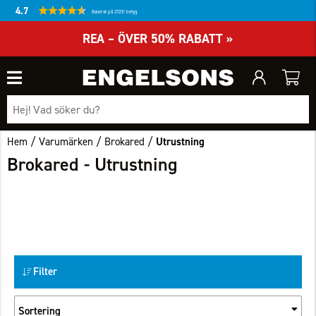
4.7
Baserat på 27231 betyg
REA – ÖVER 50% RABATT »
/
/
/
Hem
Varumärken
Brokared
Utrustning
Brokared - Utrustning
Filter
Sortering