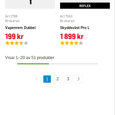
2788
7063
Brokared
Brokared
Vapenrem Dubbel
Skyddsväst Pro L
199 kr
1 899 kr
Betyg:
3.7 utav 5 stjärnor
Betyg:
4.0 utav 5 stjärnor
Visar 1–20 av 51 produkter
1
2
3