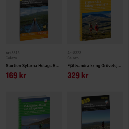
8315
8323
Calazo
Calazo
Storlien Sylarna Helags Ramundberget 1:50.000
Fjällvandra kring Grövelsjön
169 kr
329 kr