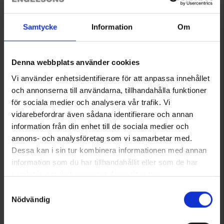
8311
8319
Calazo
Calazo
Kungsleden: Nikkaluokta, Ritsem & Vakkotavare 1:50.000
Idre & Lofsdalen 1:50.000
Samtycke
Information
Om
169 kr
169 kr
Denna webbplats använder cookies
Vi använder enhetsidentifierare för att anpassa innehållet
och annonserna till användarna, tillhandahålla funktioner
för sociala medier och analysera vår trafik. Vi
vidarebefordrar även sådana identifierare och annan
information från din enhet till de sociala medier och
annons- och analysföretag som vi samarbetar med.
Dessa kan i sin tur kombinera informationen med annan
information som du har tillhandahållit eller som de har
samlat in när du har använt deras tjänster.
8313
8327
Läs mer om hur vi använder cookies
Calazo
Calazo
Samtyckesval
Nödvändig
Kungsleden: Kvikkjokk - Adolfström 1:50.000
Norra Halland 1:50.000
169 kr
159 kr