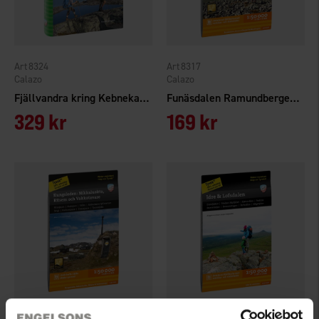
8324
8317
Calazo
Calazo
Fjällvandra kring Kebnekaise, Abisko och Riksgränsen
Funäsdalen Ramundberget & Messlingen 1:50.000
329 kr
169 kr