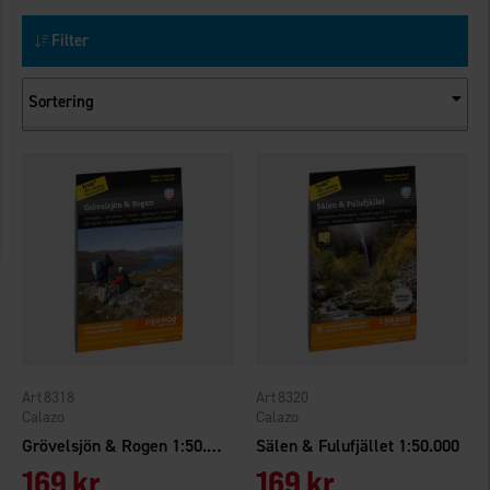
Filter
Sortering
8318
8320
Calazo
Calazo
Grövelsjön & Rogen 1:50.000
Sälen & Fulufjället 1:50.000
169 kr
169 kr