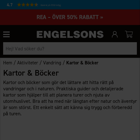
4.7
Baserat på 27232 betyg
REA – ÖVER 50% RABATT »
/
/
/
Hem
Aktiviteter
Vandring
Kartor & Böcker
Kartor & Böcker
Kartor och böcker som gör det lättare att hitta rätt på
vandringar och i naturen. Praktiska guider och detaljerade
kartor som hjälper till att planera turer och njuta av
utomhuslivet. Bra att ha med när längtan efter natur och äventyr
är som störst. Ett enkelt sätt att känna sig trygg och förberedd
på turen.