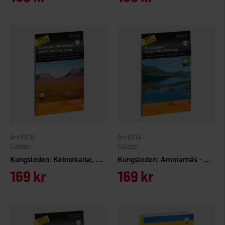
8310
8314
Calazo
Calazo
Kungsleden: Kebnekaise, Abisko & Riksgränsen 1:50 000
Kungsleden: Ammarnäs - Hemavan 1:50.000
169 kr
169 kr