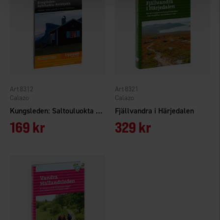
8312
8321
Calazo
Calazo
Kungsleden: Saltouluokta - Kvikkjokk 1:50.000
Fjällvandra i Härjedalen
169 kr
329 kr