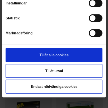
Inställningar
Statistik
Marknadsföring
Tillåt alla cookies
8328
8325
Calazo
Calazo
Tillåt urval
Södra Halland 1:50.000
Fjällvandra längs Kungsleden Abisko - Hemavan
159 kr
299 kr
Endast nödvändiga cookies