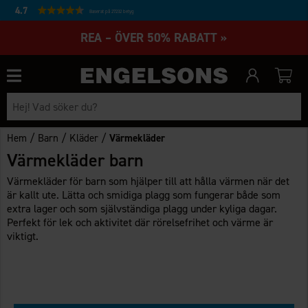
4.7
Baserat på 27232 betyg
REA – ÖVER 50% RABATT »
/
/
/
Hem
Barn
Kläder
Värmekläder
Värmekläder barn
Värmekläder för barn som hjälper till att hålla värmen när det
är kallt ute. Lätta och smidiga plagg som fungerar både som
extra lager och som självständiga plagg under kyliga dagar.
Perfekt för lek och aktivitet där rörelsefrihet och värme är
viktigt.