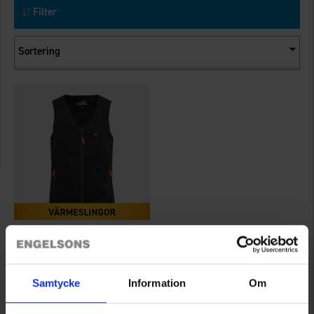
Filter
Sortering
7549
High Mountain
Värmeväst Narvik Barn
Samtycke
Information
Om
799 kr