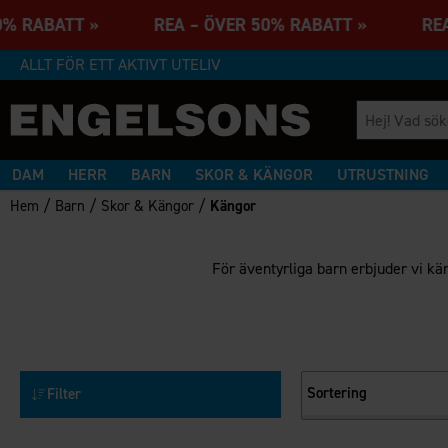
50% RABATT » REA – ÖVER 50% RABATT » REA
ALLT FÖR ETT AKTIVT UTELIV
DAM
HERR
BARN
SKOR & KÄNGOR
UTRUSTNING
/
/
/
Hem
Barn
Skor & Kängor
Kängor
För äventyrliga barn erbjuder vi kä
Sortering
Filter