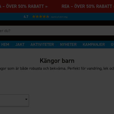
 – ÖVER 50% RABATT » REA – ÖVER 50% RABA
4.7
Baserat på 27231 betyg
HEM
JAKT
AKTIVITETER
NYHETER
KAMPANJER
G
Kängor barn
ngor som är både robusta och bekväma. Perfekt för vandring, lek och 