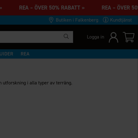
TT » REA – ÖVER 50% RABATT » REA – ÖVER 
Butiken i Falkenberg
Kundtjänst
Logga in
UIDER
REA
utforskning i alla typer av terräng.