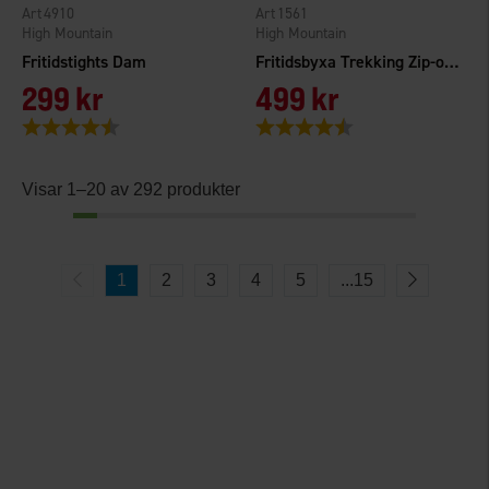
4910
1561
High Mountain
High Mountain
Fritidstights Dam
Fritidsbyxa Trekking Zip-off TC/4W Dam
299 kr
499 kr
Betyg:
4.2 utav 5 stjärnor
Betyg:
4.3 utav 5 stjärnor
Visar 1–20 av 292 produkter
1
2
3
4
5
...
15