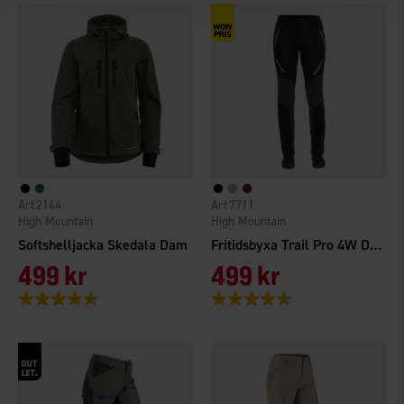
2144
7711
High Mountain
High Mountain
Softshelljacka Skedala Dam
Fritidsbyxa Trail Pro 4W Dam
499 kr
499 kr
Betyg:
4.7 utav 5 stjärnor
Betyg:
4.6 utav 5 stjärnor