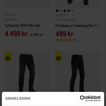
+
4
3050
6631
Lafayette
High Mountain
Lafayette GPS Mini 4G
Fritidsbyxa Trekking Pro TC/4W Dam
4 495 kr
499 kr
4 995 kr
Betyg:
4.4 utav 5 stjärnor
+
2
+
4
2202
2203