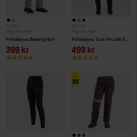
6731
7711
High Mountain
High Mountain
Fritidsbyxa Boberg Herr
Fritidsbyxa Trail Pro 4W Dam
399 kr
499 kr
Betyg:
4.4 utav 5 stjärnor
Betyg:
4.6 utav 5 stjärnor