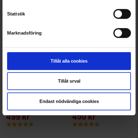
Betyg:
4.5 utav 5 stjärnor
Betyg:
4.6 utav 5 stjärnor
Statistik
Marknadsföring
Tillåt alla cookies
Tillåt urval
+
1
+
4
6630
2203
High Mountain
High Mountain
Endast nödvändiga cookies
Fritidsbyxa Trekking Pro TC/4W Herr
Fritidsbyxa Helags Dam
499 kr
450 kr
Betyg:
4.4 utav 5 stjärnor
Betyg:
4.4 utav 5 stjärnor