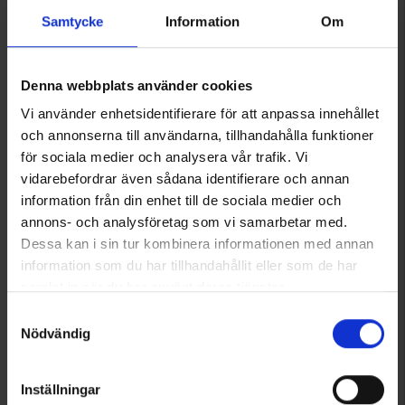
High Mountain
High Mountain
Samtycke
Information
Om
Fritidsbyxa Helags Herr
Fritidsbyxa Helags Dam
450 kr
450 kr
Denna webbplats använder cookies
Betyg:
4.6 utav 5 stjärnor
Betyg:
4.4 utav 5 stjärnor
Vi använder enhetsidentifierare för att anpassa innehållet
och annonserna till användarna, tillhandahålla funktioner
för sociala medier och analysera vår trafik. Vi
vidarebefordrar även sådana identifierare och annan
information från din enhet till de sociala medier och
annons- och analysföretag som vi samarbetar med.
Dessa kan i sin tur kombinera informationen med annan
information som du har tillhandahållit eller som de har
samlat in när du har använt deras tjänster.
Läs mer om hur vi använder cookies
Samtyckesval
+
2
Nödvändig
1560
2202
High Mountain
High Mountain
Fritidsbyxa Trekking Zip-off TC/4W Herr
Fritidsbyxa Helags Herr
Inställningar
499 kr
450 kr