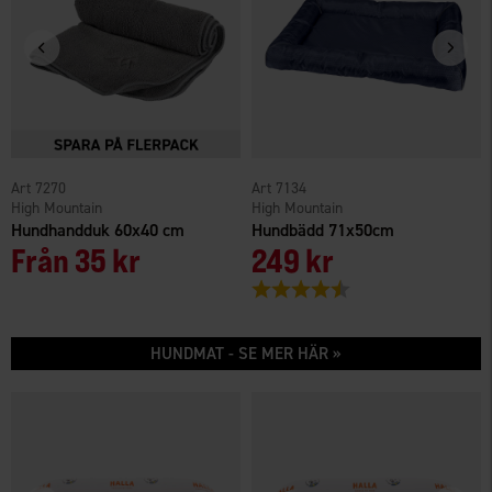
7270
7134
High Mountain
High Mountain
Hundhandduk 60x40 cm
Hundbädd 71x50cm
Från
35 kr
249 kr
Betyg:
4.5 utav 5 stjärnor
HUNDMAT - SE MER HÄR »