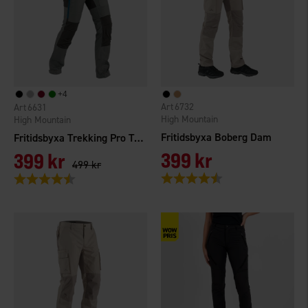
+
4
6732
6631
High Mountain
High Mountain
Fritidsbyxa Boberg Dam
Fritidsbyxa Trekking Pro TC/4W Dam
399 kr
399 kr
499 kr
Betyg:
4.3 utav 5 stjärnor
Betyg:
4.4 utav 5 stjärnor