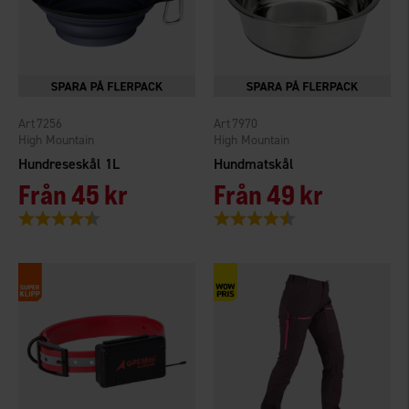
7256
7970
High Mountain
High Mountain
Hundreseskål 1L
Hundmatskål
Från
45 kr
Från
49 kr
Betyg:
4.3 utav 5 stjärnor
Betyg:
4.7 utav 5 stjärnor