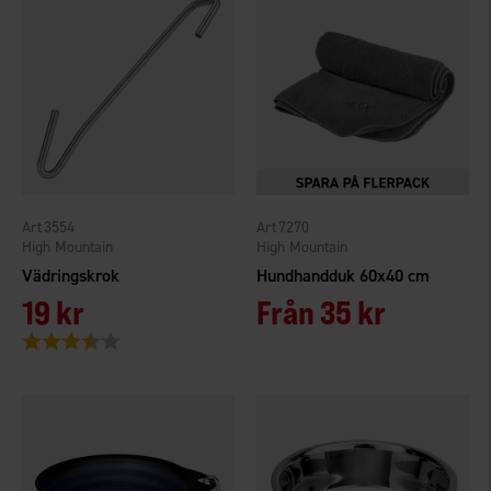
3554
7270
High Mountain
High Mountain
Vädringskrok
Hundhandduk 60x40 cm
19 kr
Från
35 kr
Betyg:
3.8 utav 5 stjärnor