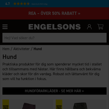
4.7
Baserat på 27231 betyg
REA – ÖVER 50% RABATT »
/
/
Hem
Aktiviteter
Hund
Hund
Praktiska produkter för dig som spenderar mycket tid i stallet
och tillsammans med hästar. Här finns hållbara och bekväma
kläder och skor för din vardag. Robust och lättanvänt för dig
som vill ha funktion i fokus.
HUNDFÖRARKLÄDER - SE MER HÄR »