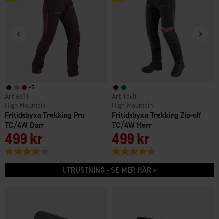
+
5
6631
1560
High Mountain
High Mountain
Fritidsbyxa Trekking Pro
Fritidsbyxa Trekking Zip-off
TC/4W Dam
TC/4W Herr
499 kr
499 kr
Betyg:
4.4 utav 5 stjärnor
Betyg:
4.5 utav 5 stjärnor
UTRUSTNING - SE MER HÄR »