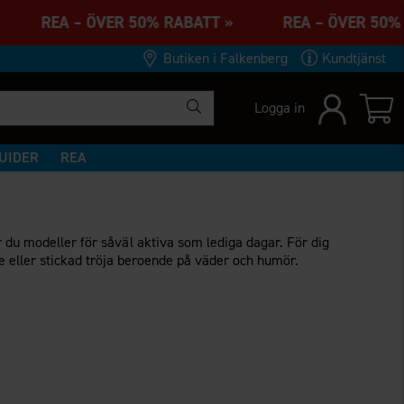
 » REA – ÖVER 50% RABATT » REA – ÖVER 50
Butiken i Falkenberg
Kundtjänst
Logga in
UIDER
REA
r du modeller för såväl aktiva som lediga dagar. För dig
ne eller stickad tröja beroende på väder och humör.