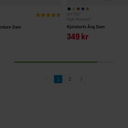
1547
Betyg:
4.7 utav 5 stjärnor
High Mountain
Kjolshorts Äng Dam
venture Dam
349 kr
1
2