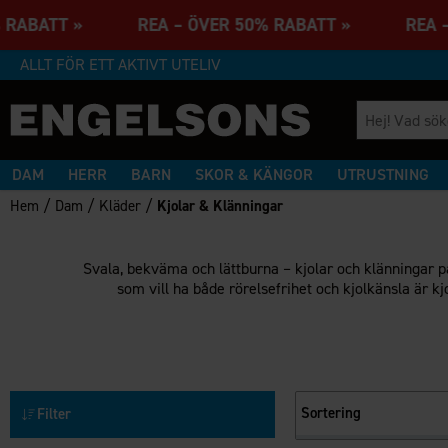
% RABATT » REA – ÖVER 50% RABATT » REA –
ALLT FÖR ETT AKTIVT UTELIV
DAM
HERR
BARN
SKOR & KÄNGOR
UTRUSTNING
/
/
/
Hem
Dam
Kläder
Kjolar & Klänningar
Svala, bekväma och lättburna – kjolar och klänningar pa
som vill ha både rörelsefrihet och kjolkänsla är k
Sortering
Filter