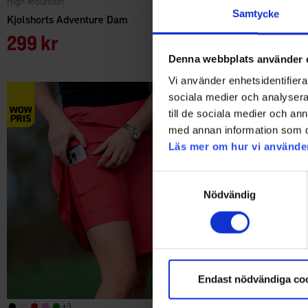
High Mountain
High Mountain
Samtycke
Kjolshorts Adventure Dam
Kjolshorts Ad
299 kr
299 kr
Denna webbplats använder 
Vi använder enhetsidentifierar
sociala medier och analysera 
till de sociala medier och a
med annan information som du 
Läs mer om hur vi använde
Samtyckesval
Nödvändig
Endast nödvändiga co
+
3
+
3