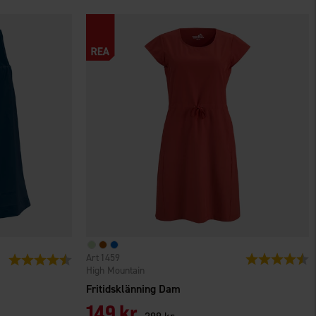
1459
Betyg:
4
Betyg:
4.7 utav 5 stjärnor
High Mountain
Fritidsklänning Dam
149 kr