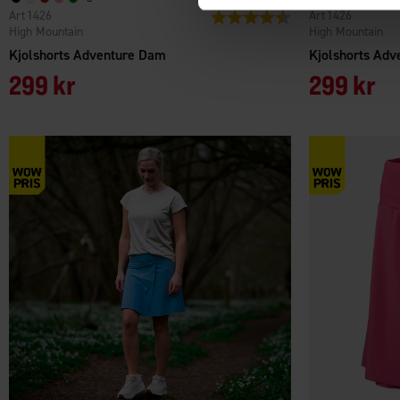
1426
1426
Betyg:
4.7 utav 5 stjärnor
High Mountain
High Mountain
Kjolshorts Adventure Dam
Kjolshorts Ad
299 kr
299 kr