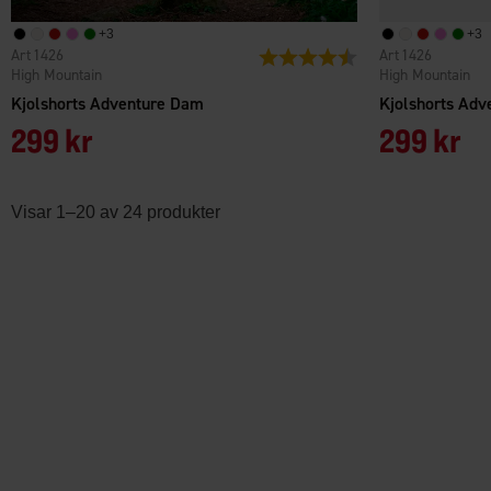
+
3
+
3
1426
1426
Betyg:
4.7 utav 5 stjärnor
High Mountain
High Mountain
Kjolshorts Adventure Dam
Kjolshorts Ad
299 kr
299 kr
Visar 1–20 av 24 produkter