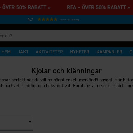
 ÖVER 50% RABATT » REA – ÖVER 50% RABATT
4.7
Baserat på 27231 betyg
HEM
JAKT
AKTIVITETER
NYHETER
KAMPANJER
G
Kjolar och klänningar
ssar perfekt när du vill ha något enkelt men ändå snyggt. Här hitta
jolshorts ett smidigt och bekvämt val. Kombinera med en t-shirt, lin