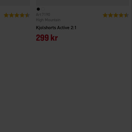
7190
Betyg:
4.6 utav 5 stjärnor
Betyg:
4
High Mountain
Kjolshorts Active 2:1
299 kr