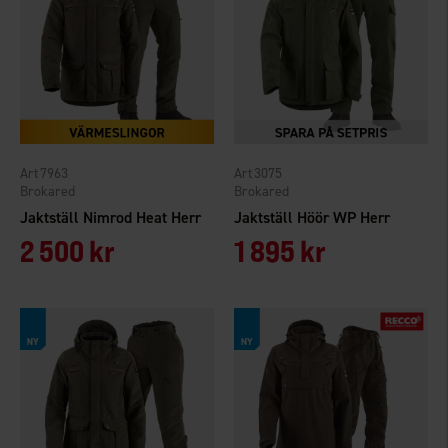
7963
3075
Brokared
Brokared
Jaktställ Nimrod Heat Herr
Jaktställ Höör WP Herr
2 500 kr
1 895 kr