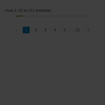
Visar 1–20 av 211 produkter
1
2
3
4
5
...
11