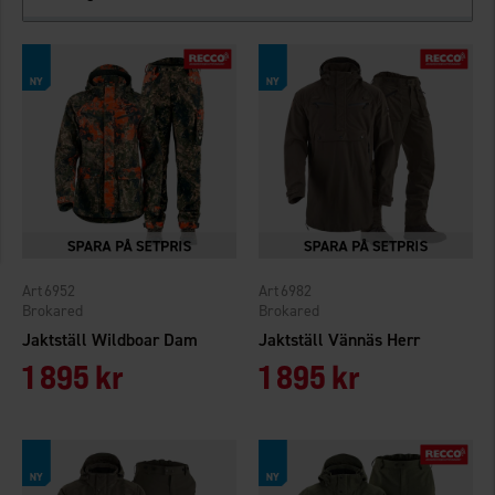
6952
6982
Brokared
Brokared
Jaktställ Wildboar Dam
Jaktställ Vännäs Herr
1 895 kr
1 895 kr