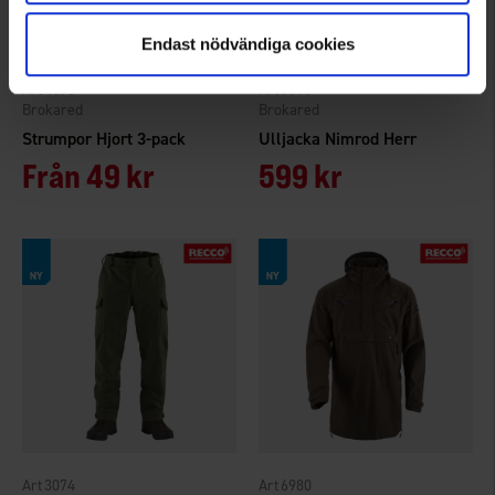
Endast nödvändiga cookies
4070
3095
Brokared
Brokared
Strumpor Hjort 3-pack
Ulljacka Nimrod Herr
Från
49 kr
599 kr
3074
6980