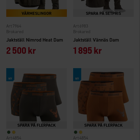
7964
6983
Brokared
Brokared
Jaktställ Nimrod Heat Dam
Jaktställ Vännäs Dam
2 500 kr
1 895 kr
4854
4854