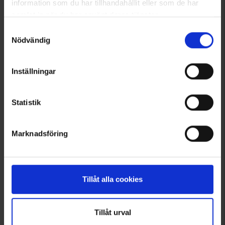
information som du har tillhandahållit eller som de har
samlat in när du har använt deras tjänster.
Läs mer om hur vi använder cookies
Samtyckesval
Nödvändig
Inställningar
2958
3096
Brokared
Brokared
Statistik
Camouflagenät 5x1,5M
Skjorta Sunne Herr
Från
199 kr
Från
249 kr
Marknadsföring
Tillåt alla cookies
Tillåt urval