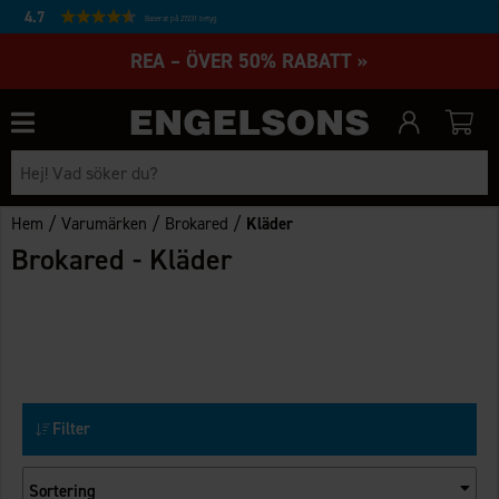
4.7
Baserat på 27231 betyg
REA – ÖVER 50% RABATT »
/
/
/
Hem
Varumärken
Brokared
Kläder
Brokared - Kläder
Filter
Sortering