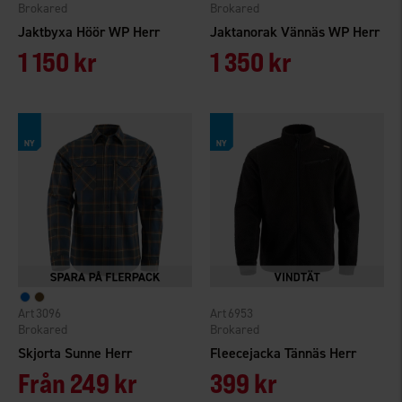
Brokared
Brokared
Jaktbyxa Höör WP Herr
Jaktanorak Vännäs WP Herr
1 150 kr
1 350 kr
3096
6953
Brokared
Brokared
Skjorta Sunne Herr
Fleecejacka Tännäs Herr
Från
249 kr
399 kr