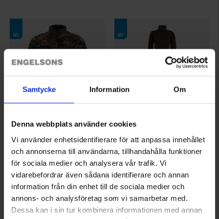
Samtycke
Information
Om
Denna webbplats använder cookies
7937
4170
Brokared
Brokared
Vi använder enhetsidentifierare för att anpassa innehållet
Fleecejacka Moose Herr
Merinoull Underställ Hunting Dam
och annonserna till användarna, tillhandahålla funktioner
399 kr
850 kr
för sociala medier och analysera vår trafik. Vi
vidarebefordrar även sådana identifierare och annan
information från din enhet till de sociala medier och
annons- och analysföretag som vi samarbetar med.
Dessa kan i sin tur kombinera informationen med annan