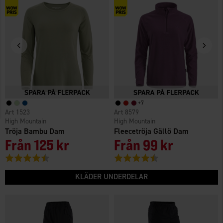
+
7
1523
8579
High Mountain
High Mountain
Tröja Bambu Dam
Fleecetröja Gällö Dam
Från
125 kr
Från
99 kr
Betyg:
4.6 utav 5 stjärnor
Betyg:
4.6 utav 5 stjärnor
KLÄDER UNDERDELAR