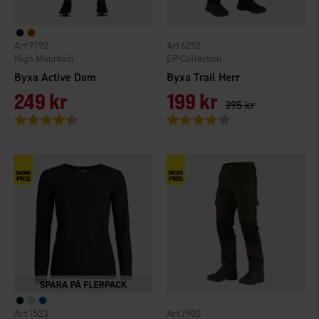
7192
6252
High Mountain
EP-Collection
Byxa Active Dam
Byxa Trail Herr
249 kr
199 kr
395 kr
Betyg:
4.3 utav 5 stjärnor
Betyg:
4.0 utav 5 stjärnor
1523
7900