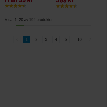
Betyg:
4.3 utav 5 stjärnor
Betyg:
4.3 utav 5 stjärnor
Visar 1–20 av 192 produkter
1
2
3
4
5
...
10