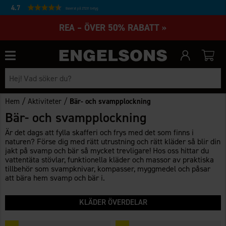
4.7
Baserat på 27231 betyg
REA – ÖVER 50% RABATT »
/
/
Hem
Aktiviteter
Bär- och svampplockning
Bär- och svampplockning
Är det dags att fylla skafferi och frys med det som finns i
naturen? Förse dig med rätt utrustning och rätt kläder så blir din
jakt på svamp och bär så mycket trevligare! Hos oss hittar du
vattentäta stövlar, funktionella kläder och massor av praktiska
tillbehör som svampknivar, kompasser, myggmedel och påsar
att bära hem svamp och bär i.
KLÄDER ÖVERDELAR