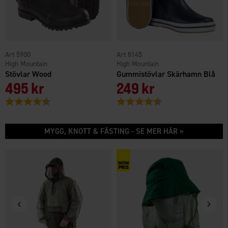
5900
8145
High Mountain
High Mountain
Stövlar Wood
Gummistövlar Skärhamn Blå
495 kr
249 kr
Betyg:
4.4 utav 5 stjärnor
Betyg:
4.5 utav 5 stjärnor
MYGG, KNOTT & FÄSTING - SE MER HÄR »