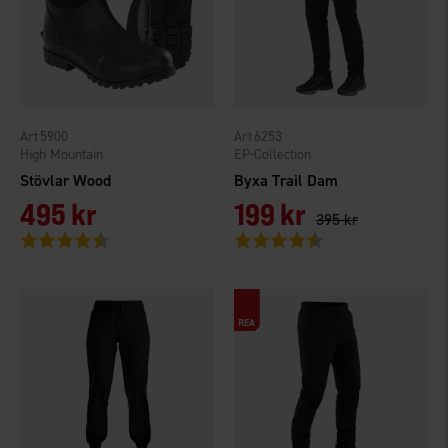
5900
6253
High Mountain
EP-Collection
Stövlar Wood
Byxa Trail Dam
495 kr
199 kr
395 kr
Betyg:
4.4 utav 5 stjärnor
Betyg:
4.1 utav 5 stjärnor