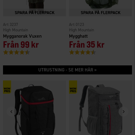
3237
0123
High Mountain
High Mountain
Mygganorak Vuxen
Mygghatt
Från
99 kr
Från
35 kr
Betyg:
4.3 utav 5 stjärnor
Betyg:
4.5 utav 5 stjärnor
UTRUSTNING - SE MER HÄR »