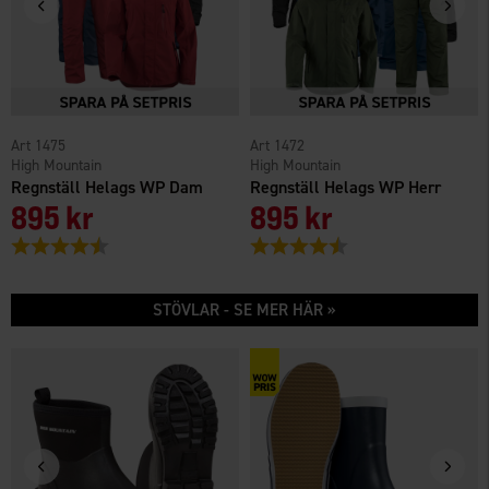
1475
1472
High Mountain
High Mountain
Regnställ Helags WP Dam
Regnställ Helags WP Herr
895 kr
895 kr
Betyg:
4.6 utav 5 stjärnor
Betyg:
4.6 utav 5 stjärnor
STÖVLAR - SE MER HÄR »