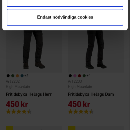
Betyg:
4.0 utav 5 stjärnor
Endast nödvändiga cookies
+
2
+
4
2202
2203
High Mountain
High Mountain
Fritidsbyxa Helags Herr
Fritidsbyxa Helags Dam
450 kr
450 kr
Betyg:
4.6 utav 5 stjärnor
Betyg:
4.4 utav 5 stjärnor