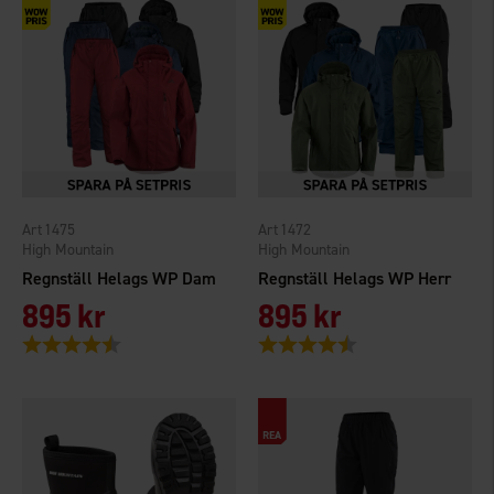
1475
1472
High Mountain
High Mountain
Regnställ Helags WP Dam
Regnställ Helags WP Herr
895 kr
895 kr
Betyg:
4.6 utav 5 stjärnor
Betyg:
4.6 utav 5 stjärnor