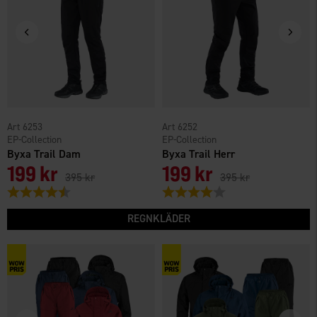
6253
6252
EP-Collection
EP-Collection
Byxa Trail Dam
Byxa Trail Herr
199 kr
199 kr
395 kr
395 kr
Betyg:
4.1 utav 5 stjärnor
Betyg:
4.0 utav 5 stjärnor
REGNKLÄDER