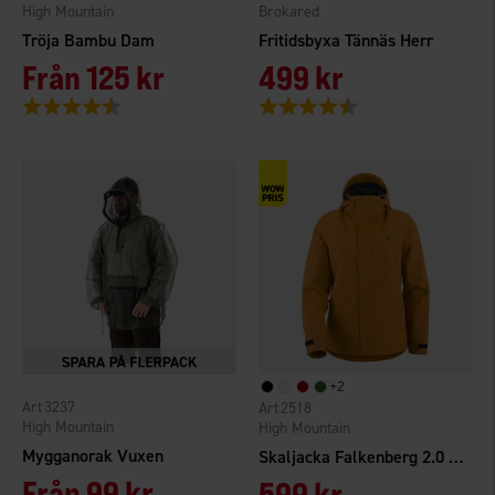
High Mountain
Brokared
Tröja Bambu Dam
Fritidsbyxa Tännäs Herr
Från
125 kr
499 kr
Betyg:
4.6 utav 5 stjärnor
Betyg:
4.6 utav 5 stjärnor
+
2
3237
2518
High Mountain
High Mountain
Mygganorak Vuxen
Skaljacka Falkenberg 2.0 WP Dam
Från
99 kr
599 kr