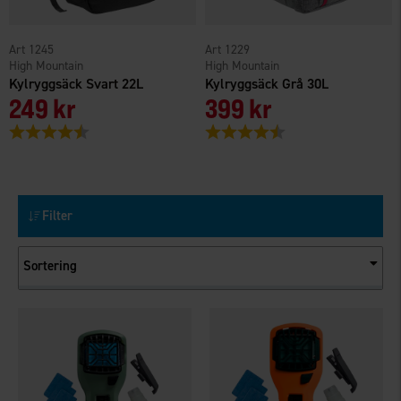
1245
1229
High Mountain
High Mountain
Kylryggsäck Svart 22L
Kylryggsäck Grå 30L
249 kr
399 kr
Betyg:
4.4 utav 5 stjärnor
Betyg:
4.6 utav 5 stjärnor
Filter
Sortering