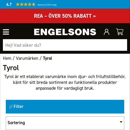
4.7
Baserat på 27231 betyg
REA – ÖVER 50% RABATT »
/
/
Hem
Varumärken
Tyrol
Tyrol
Tyrol är ett etablerat varumärke inom djur- och friluftstillbehör,
känt för sitt breda sortiment av funktionella produkter
anpassade för vardagligt bruk.
Filter
Sortering