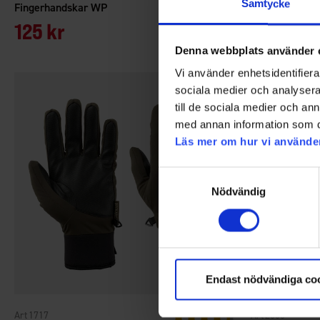
Samtycke
Fingerhandskar WP
Skinnhandskar
125 kr
Från
249
Denna webbplats använder 
Vi använder enhetsidentifierar
sociala medier och analysera 
till de sociala medier och a
med annan information som du 
Läs mer om hur vi använde
Samtyckesval
Nödvändig
Endast nödvändiga co
1717
2606
Betyg:
4.3 utav 5 stjärnor