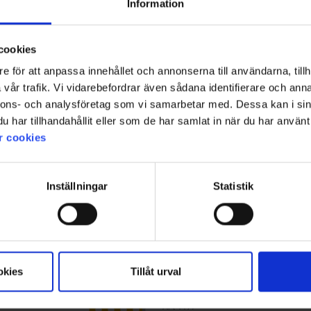
Information
 Vildmark
Handskar Hede
 kr
199 kr
cookies
e för att anpassa innehållet och annonserna till användarna, tillh
vår trafik. Vi vidarebefordrar även sådana identifierare och anna
nnons- och analysföretag som vi samarbetar med. Dessa kan i sin
har tillhandahållit eller som de har samlat in när du har använt 
r cookies
Inställningar
Statistik
okies
Tillåt urval
4497
Betyg:
4.2 utav 5 stjärnor