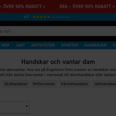
 ÖVER 50% RABATT » REA – ÖVER 50% RABATT
4.7
Baserat på 27231 betyg
HEM
JAKT
AKTIVITETER
NYHETER
KAMPANJER
G
Handskar och vantar dam
a damvantar. Hos oss på Engelsons finns massor av handskar och tum
r allt från sköna linervantar i merionull till skinnhandskar eller ba
Skidhandskar
Reflexvantar
Värmehandskar
Jakthandska