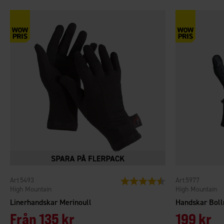
5493
5977
Betyg:
4.4 utav 5 stjärnor
High Mountain
High Mountain
Linerhandskar Merinoull
Handskar Bol
Från
135 kr
199 kr