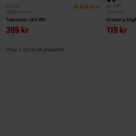
4312
3055
Betyg:
4.5 utav 5 stjärnor
High Mountain
Granberg
Tumvantar Idre WP
Granberg Engå
399 kr
119 kr
Visar 1–20 av 86 produkter