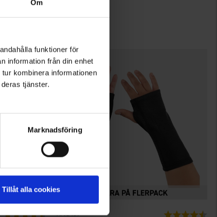
Om
Skyttehandskar
149 kr
andahålla funktioner för
n information från din enhet
 tur kombinera informationen
deras tjänster.
Marknadsföring
Tillåt alla cookies
2409
Betyg:
4.3 utav 5 stjärnor
Betyg:
4.5