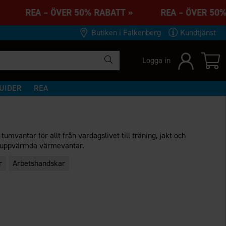
 » REA – ÖVER 50% RABATT » REA – ÖVER 50
Butiken i Falkenberg
Kundtjänst
Logga in
UIDER
REA
vantar för allt från vardagslivet till träning, jakt och
tteriuppvärmda värmevantar.
r
Arbetshandskar