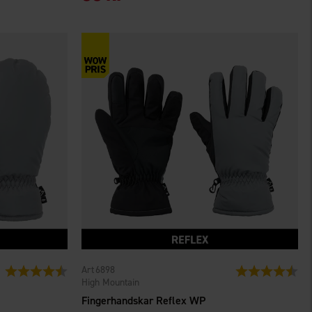
6898
Betyg:
4.6 utav 5 stjärnor
Betyg:
4.5
High Mountain
Fingerhandskar Reflex WP