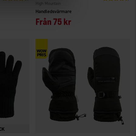
High Mountain
Handledsvärmare
Från
75 kr