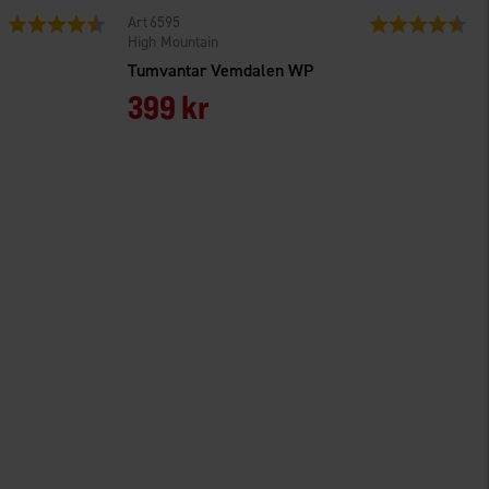
6595
Betyg:
4.5 utav 5 stjärnor
Betyg:
4.6
High Mountain
Tumvantar Vemdalen WP
399 kr