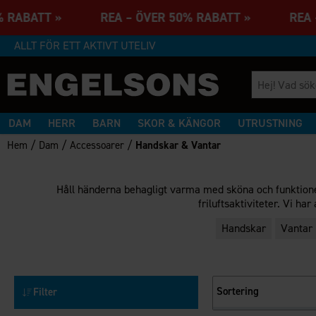
0% RABATT » REA – ÖVER 50% RABATT » REA –
ALLT FÖR ETT AKTIVT UTELIV
DAM
HERR
BARN
SKOR & KÄNGOR
UTRUSTNING
/
/
/
Hem
Dam
Accessoarer
Handskar & Vantar
Håll händerna behagligt varma med sköna och funktionell
friluftsaktiviteter. Vi ha
Handskar
Vantar
Sortering
Filter