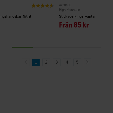
8400
Betyg:
4.7 utav 5 stjärnor
High Mountain
ngshandskar Nitril
Stickade Fingervantar
Från
85 kr
1
2
3
4
5