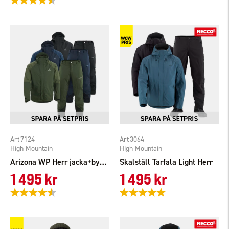
7124
3064
High Mountain
High Mountain
Arizona WP Herr jacka+byxa
Skalställ Tarfala Light Herr
1 495 kr
1 495 kr
Betyg:
4.5 utav 5 stjärnor
Betyg:
5.0 utav 5 stjärnor