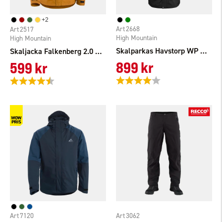
+
2
2668
2517
High Mountain
High Mountain
Skalparkas Havstorp WP Herr
Skaljacka Falkenberg 2.0 WP Herr
899 kr
599 kr
Betyg:
4.0 utav 5 stjärnor
Betyg:
4.4 utav 5 stjärnor
7120
3062