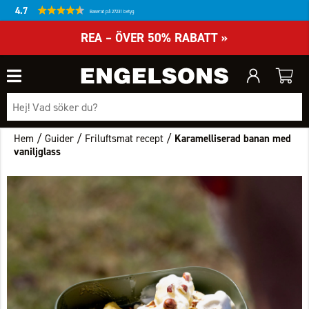
4.7
Baserat på 27231 betyg
REA – ÖVER 50% RABATT »
/
/
/
Hem
Guider
Friluftsmat recept
Karamelliserad banan med
vaniljglass